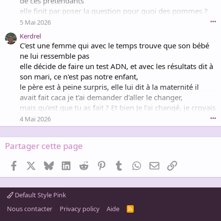
de ces prétendants
elle finit par poser la question pour quoi des pommes ?
Et l'avocat répond « la pomme éloigne le médecin »
5 Mai 2026
•••
Kerdrel
C'est une femme qui avec le temps trouve que son bébé
ne lui ressemble pas
elle décide de faire un test ADN, et avec les résultats dit à
son mari, ce n'est pas notre enfant,
le père est à peine surpris, elle lui dit à la maternité il
avait fait caca je t'ai demander d'aller le changer,
mais qu'est que tu as fait ? Et bien Je l'ai changé, je croyais
qu'il n te plaisait pas et que tu en voulais un autre …
4 Mai 2026
•••
Partager cette page
Facebook
X
Bluesky
LinkedIn
Reddit
Pinterest
Tumblr
WhatsApp
Email
Lien
Default Style Pink
Nous contacter
Privacy policy
Aide
R
S