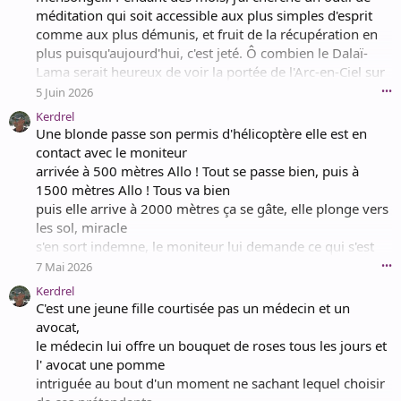
méditation qui soit accessible aux plus simples d'esprit
comme aux plus démunis, et fruit de la récupération en
plus puisqu'aujourd'hui, c'est jeté. Ô combien le Dalaï-
Lama serait heureux de voir la portée de l'Arc-en-Ciel sur
tous les chacras.
5 Juin 2026
•••
Kerdrel
Une blonde passe son permis d'hélicoptère elle est en
contact avec le moniteur
arrivée à 500 mètres Allo ! Tout se passe bien, puis à
1500 mètres Allo ! Tous va bien
puis elle arrive à 2000 mètres ça se gâte, elle plonge vers
les sol, miracle
s'en sort indemne, le moniteur lui demande ce qui s'est
passé ?
7 Mai 2026
•••
Arrivé à 2000 mètres il fait trop froid alors j'ai coupé le
Kerdrel
ventilo
C'est une jeune fille courtisée pas un médecin et un
avocat,
le médecin lui offre un bouquet de roses tous les jours et
l' avocat une pomme
intriguée au bout d'un moment ne sachant lequel choisir