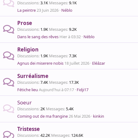
Discussions
3.1K
Messages
9.1K
La peintre
23 Juin 2026
Néblo
Prose
Discussions
1.9K
Messages
9.2K
Dans le sang des rêves
Hier à 03:32
Néblo
Religion
Discussions
1.9K
Messages
7.3K
Agnus dei miserere nobis
18 Juillet 2026
Eléâzar
Surréalisme
Discussions
7.4K
Messages
17.3K
Fétiche lieu
Aujourd'hui à 07:17
Fidji17
Soeur
Discussions
2K
Messages
5.4K
Coming out de ma frangine
26 Mai 2026
kinkin
Tristesse
Discussions
42.2K
Messages
124.6K