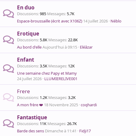
En duo
Discussions
985
Messages
5.7K
Espace-broussaille (écrit avec X106Z)
14 Juillet 2026
Néblo
Erotique
Discussions
5.8K
Messages
22.8K
Au bord d'elle
Aujourd'hui à 09:15
Eléâzar
Enfant
Discussions
3.5K
Messages
12K
Une semaine chez Papy et Mamy
24 Juillet 2026
LLUMIERELIVE001
Frere
Discussions
1.2K
Messages
3.2K
A mon frère ❤️
18 Novembre 2025
coqhardi
Fantastique
Discussions
11K
Messages
26.7K
Barde des sens
Dimanche à 11:41
Fidji17