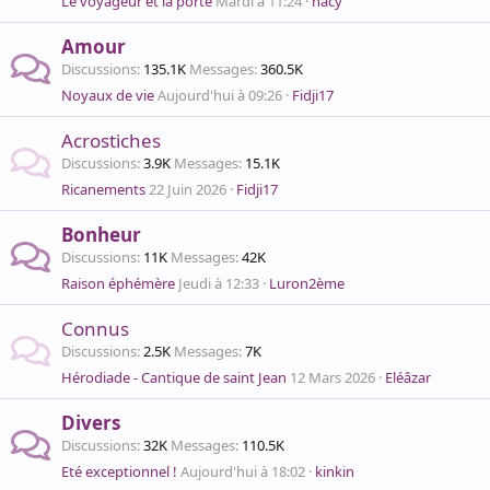
Le voyageur et la porte
Mardi à 11:24
nacy
Amour
Discussions
135.1K
Messages
360.5K
Noyaux de vie
Aujourd'hui à 09:26
Fidji17
Acrostiches
Discussions
3.9K
Messages
15.1K
Ricanements
22 Juin 2026
Fidji17
Bonheur
Discussions
11K
Messages
42K
Raison éphémère
Jeudi à 12:33
Luron2ème
Connus
Discussions
2.5K
Messages
7K
Hérodiade - Cantique de saint Jean
12 Mars 2026
Eléâzar
Divers
Discussions
32K
Messages
110.5K
Eté exceptionnel !
Aujourd'hui à 18:02
kinkin