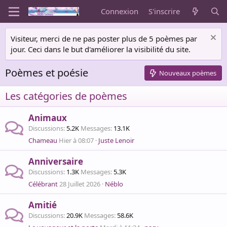
Connexion
S'inscrire
Visiteur, merci de ne pas poster plus de 5 poèmes par
jour. Ceci dans le but d'améliorer la visibilité du site.
Poèmes et poésie
Nouveaux poèmes
Les catégories de poèmes
Animaux
Discussions
5.2K
Messages
13.1K
Chameau
Hier à 08:07
Juste Lenoir
Anniversaire
Discussions
1.3K
Messages
5.3K
Célébrant
28 Juillet 2026
Néblo
Amitié
Discussions
20.9K
Messages
58.6K