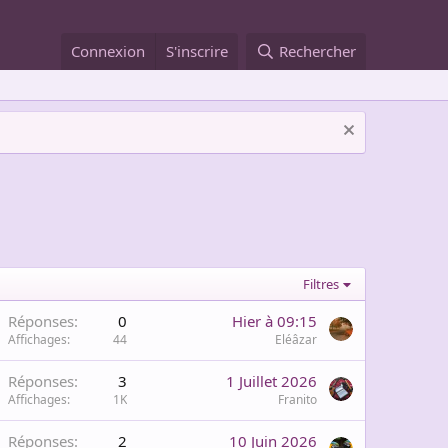
Connexion
S'inscrire
Rechercher
Filtres
Réponses
0
Hier à 09:15
Affichages
44
Eléâzar
Réponses
3
1 Juillet 2026
Affichages
1K
Franito
Réponses
2
10 Juin 2026