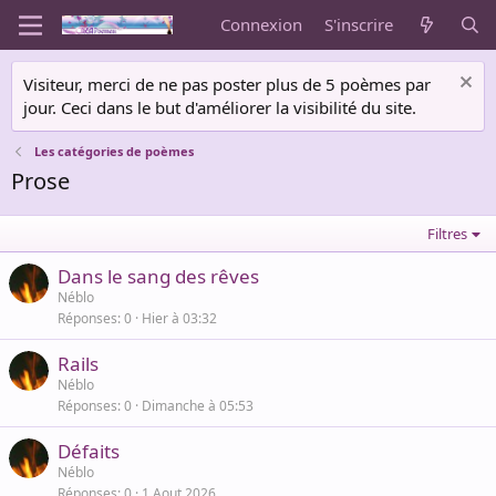
Connexion
S'inscrire
Visiteur, merci de ne pas poster plus de 5 poèmes par
jour. Ceci dans le but d'améliorer la visibilité du site.
Les catégories de poèmes
Prose
Filtres
Dans le sang des rêves
Néblo
Réponses
0
Hier à 03:32
Rails
Néblo
Réponses
0
Dimanche à 05:53
Défaits
Néblo
Réponses
0
1 Aout 2026