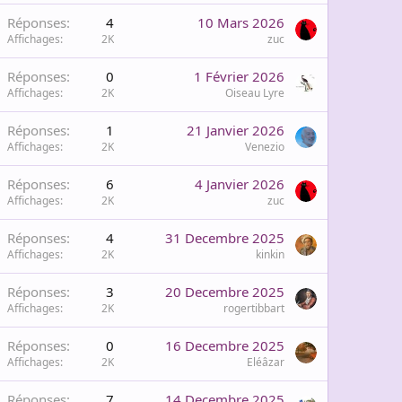
Réponses
4
10 Mars 2026
Affichages
2K
zuc
Réponses
0
1 Février 2026
Affichages
2K
Oiseau Lyre
Réponses
1
21 Janvier 2026
Affichages
2K
Venezio
Réponses
6
4 Janvier 2026
Affichages
2K
zuc
Réponses
4
31 Decembre 2025
Affichages
2K
kinkin
Réponses
3
20 Decembre 2025
Affichages
2K
rogertibbart
Réponses
0
16 Decembre 2025
Affichages
2K
Eléâzar
Réponses
7
14 Decembre 2025