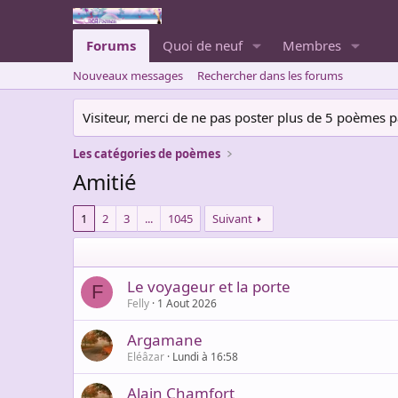
Forums
Quoi de neuf
Membres
Nouveaux messages
Rechercher dans les forums
Visiteur, merci de ne pas poster plus de 5 poèmes par 
Les catégories de poèmes
Amitié
1
2
3
...
1045
Suivant
Le voyageur et la porte
F
Felly
1 Aout 2026
Argamane
Eléâzar
Lundi à 16:58
Alain Chamfort