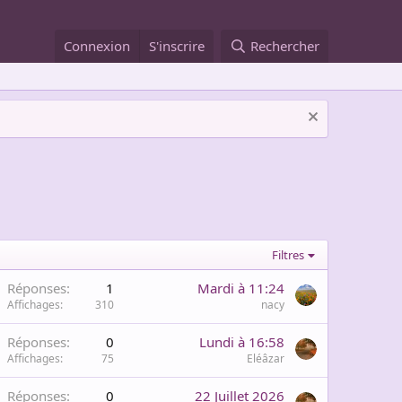
Connexion
S'inscrire
Rechercher
Filtres
Réponses
1
Mardi à 11:24
Affichages
310
nacy
Réponses
0
Lundi à 16:58
Affichages
75
Eléâzar
Réponses
0
22 Juillet 2026