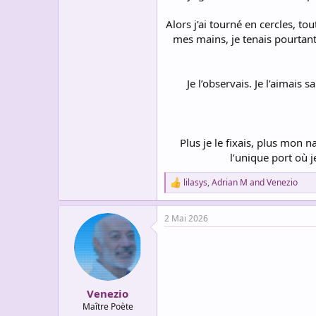
Alors j’ai tourné en cercles, to
mes mains, je tenais pourtan
Je l’observais. Je l’aimai
Plus je le fixais, plus mon n
l’unique port où j
lilasys
,
Adrian M
and
Venezio
R
e
a
2 Mai 2026
c
t
i
o
n
s
:
Venezio
Maître Poète