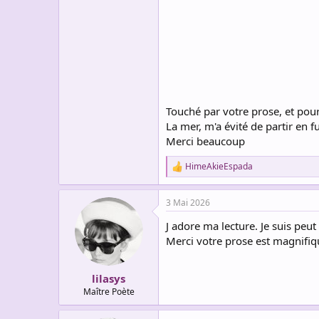
Touché par votre prose, et pour
La mer, m'a évité de partir en f
Merci beaucoup
HimeAkieEspada
R
e
a
3 Mai 2026
c
t
J adore ma lecture. Je suis peu
i
o
Merci votre prose est magnifiq
n
s
:
lilasys
Maître Poète