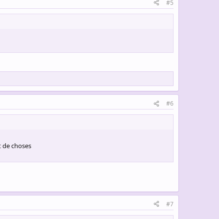
#5
#6
nt de choses
#7