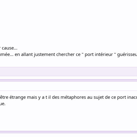
 cause...
umée... en allant justement chercher ce " port intérieur " guériss
t être étrange mais y a t il des métaphores au sujet de ce port ina
ue.