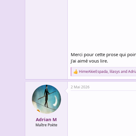
Merci pour cette prose qui poin
J'ai aimé vous lire.
HimeAkieEspada
,
lilasys
and
Adri
R
e
a
2 Mai 2026
c
t
i
o
n
s
:
Adrian M
Maître Poète