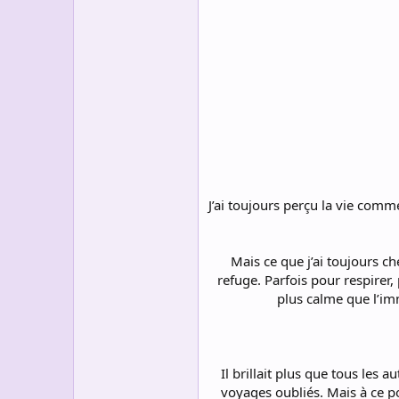
s
c
u
s
s
i
o
n
J’ai toujours perçu la vie comm
Mais ce que j’ai toujours ché
refuge. Parfois pour respirer,
plus calme que l’imm
Il brillait plus que tous les 
voyages oubliés. Mais à ce por