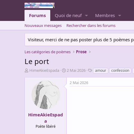
Forums
Quoi de neuf
Membres
Nouveaux messages
Rechercher dans les forums
Visiteur, merci de ne pas poster plus de 5 poèmes par 
Les catégories de poèmes
Prose
Le port
A
D
T
HimeAkieEspada
2 Mai 2026
amour
confession
u
a
a
t
t
g
2 Mai 2026
e
e
s
u
d
r
e
d
d
e
é
l
b
HimeAkieEspad
a
u
a
d
t
Poète libéré
i