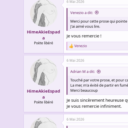
6 Mai 2026
Venezio a dit:
Merci pour cette prose qui pointe 
J'ai aimé vous lire.
HimeAkieEspad
Je vous remercie !
a
Poète libéré
Venezio
R
e
a
6 Mai 2026
c
t
i
Adrian M a dit:
o
n
Touché par votre prose, et pour ca
s
La mer, m'a évité de partir en fumé
:
Merci beaucoup
HimeAkieEspad
a
Je suis sincèrement heureuse q
Poète libéré
Je vous remercie infiniment.
6 Mai 2026