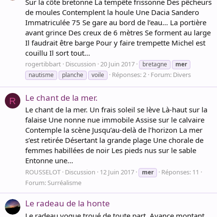
Sur la côte bretonne La tempête frissonne Des pêcheurs
de moules Contemplent la houle Une Dacia Sandero
Immatriculée 75 Se gare au bord de l’eau… La portière
avant grince Des creux de 6 mètres Se forment au large
Il faudrait être barge Pour y faire trempette Michel est
couillu Il sort tout...
rogertibbart
Discussion
20 Juin 2017
bretagne
mer
Réponses: 2
Forum:
Divers
nautisme
planche
voile
Le chant de la mer.
R
Le chant de la mer. Un frais soleil se lève Là-haut sur la
falaise Une nonne nue immobile Assise sur le calvaire
Contemple la scène Jusqu’au-delà de l’horizon La mer
s’est retirée Désertant la grande plage Une chorale de
femmes habillées de noir Les pieds nus sur le sable
Entonne une...
ROUSSELOT
Discussion
12 Juin 2017
Réponses: 11
mer
Forum:
Surréalisme
Le radeau de la honte
Le radeau vogue troué de toute part, Avance montant