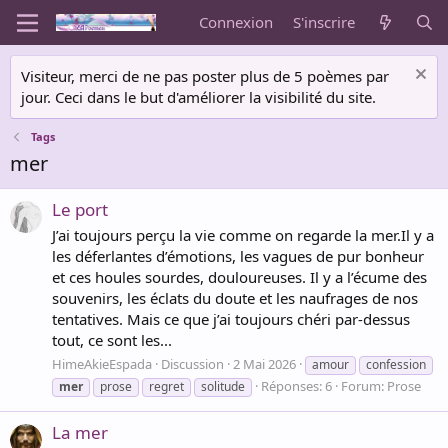
Connexion
S'inscrire
Visiteur, merci de ne pas poster plus de 5 poèmes par
jour. Ceci dans le but d'améliorer la visibilité du site.
Tags
mer
Le port
J’ai toujours perçu la vie comme on regarde la mer.Il y a
les déferlantes d’émotions, les vagues de pur bonheur
et ces houles sourdes, douloureuses. Il y a l’écume des
souvenirs, les éclats du doute et les naufrages de nos
tentatives. Mais ce que j’ai toujours chéri par-dessus
tout, ce sont les...
HimeAkieEspada
Discussion
2 Mai 2026
amour
confession
Réponses: 6
Forum:
Prose
mer
prose
regret
solitude
La mer