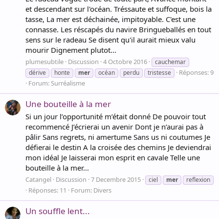
et descendant sur l'océan. Tréssaute et suffoque, bois la
tasse, La mer est déchainée, impitoyable. C'est une
connasse. Les réscapés du navire Bringueballés en tout
sens sur le radeau Se disent qu'il aurait mieux valu
mourir Dignement plutot...
plumesubtile
Discussion
4 Octobre 2016
cauchemar
Réponses: 9
dérive
honte
mer
océan
perdu
tristesse
Forum:
Surréalisme
Une bouteille à la mer
Si un jour l’opportunité m’était donné De pouvoir tout
recommencé J’écrierai un avenir Dont je n’aurai pas à
pâlir Sans regrets, ni amertume Sans us ni coutumes Je
défierai le destin A la croisée des chemins Je deviendrai
mon idéal Je laisserai mon esprit en cavale Telle une
bouteille à la mer...
Catangel
Discussion
7 Decembre 2015
ciel
mer
reflexion
Réponses: 11
Forum:
Divers
Un souffle lent...