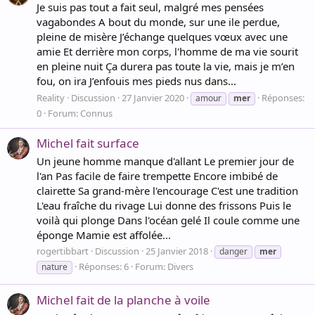
Je suis pas tout a fait seul, malgré mes pensées
vagabondes A bout du monde, sur une ile perdue,
pleine de misère J’échange quelques vœux avec une
amie Et derrière mon corps, l'homme de ma vie sourit
en pleine nuit Ça durera pas toute la vie, mais je m’en
fou, on ira J’enfouis mes pieds nus dans...
Reality
Discussion
27 Janvier 2020
Réponses:
amour
mer
0
Forum:
Connus
Michel fait surface
Un jeune homme manque d'allant Le premier jour de
l'an Pas facile de faire trempette Encore imbibé de
clairette Sa grand-mère l'encourage C'est une tradition
L'eau fraîche du rivage Lui donne des frissons Puis le
voilà qui plonge Dans l'océan gelé Il coule comme une
éponge Mamie est affolée...
rogertibbart
Discussion
25 Janvier 2018
danger
mer
Réponses: 6
Forum:
Divers
nature
Michel fait de la planche à voile