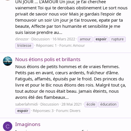
UN JOUR … L’AMOUR Un jour, je t’ai cherchee
vainement Toi qui te derobais obstinement Le sort nous
privait de savoir nous voir Mais je gardais l’espoir de
t’emouvoir un soir Un jour je t’ai trouvee, epate par ta
beaute, Affecte par ton humanite et sensibilite Je me
suis laisse prendre au...
dinozor
Discussion
16 Mars 2022
amour
espoir
rupture
Réponses: 1
Forum:
Amour
tristesse
Nous étions polis et brillants
Nous étions de petits hommes et de vraies femmes.
Petits pas en avant, cœurs ardents, fraîcheur d’âme.
Fatigués, affamés, épuisés par le froid. Des princes du
livre et pour le Bic nous étions des rois. Malgré tout ça,
tout autour de nous était beau. Jamais éteints, nous
avons été des flambeaux...
saberlahmidi
Discussion
28 Mai 2021
école
éducation
Réponses: 3
Forum:
Divers
espoir
Imaginons
C