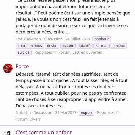
important dorénavant et mon futur en sera le
résultat...'' Petit poème écrit sur une simple pensée que
j'ai eue, je voulais non c'est faux, en fait je tenais à
partager de quoi de sincère sur ce que j'ai traversé ces
dernières années, entre...
TheBlueMoon
Discussion
24 Juillet 2018
bonheur
croire en nous
destin
espoir
fatalité
karma
lumieux
Réponses: 4
Forum:
Lettres ouvertes
suicide
Force
Dépassé, rétamé, tant d'années sacrifiées. Tant de
temps passé à tout gâcher. A tout laisser filer, et à tout
délaisser. A ne pas affronter, toutes ses douleurs
estompées, A tout oublier, pour ne pas s'y confronter.
Tant de choses à se réapproprier, à apprendre à aimer.
Dépassées, toutes ses...
Natasha
Discussion
31 Mai 2017
Réponses: 0
espoir
Forum:
Divers
C'est comme un enfant