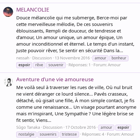
MELANCOLIE
Douce mélancolie qui me submerge, Berce-moi par
cette merveilleuse mélodie, De ces souvenirs
éblouissants, Rempli de douceur, de tendresse et
d’amour, Un amour unique, un amour épique, Un
amour inconditionnel et éternel. Le temps d’un instant,
Juste pouvoir rêver, Se sentir en sécurité Dans la...
nessah
Discussion
13 Novembre 2016
amour
bonheur
Réponses: 1
Forum:
Amour
espoir
rêve
souvenir
Aventure d'une vie amoureuse
Me voilà seul à traverser les rues de ville, Où nul bruit
ne vient déranger ce lourd silence... Pavés crasseux,
détaché, où gisait une fille, À mon simple contact, je fis
comme une renaissance... Un visage pourtant anonyme
mais m'inspirant, Une Sympathie ? Une légère brise se
fit sentir, Viens...
Sûgo Tanaka
Discussion
17 Octobre 2016
amour
espoir
Réponses: 4
Forum:
Amour
nostalgie
souvenirs
tristesse