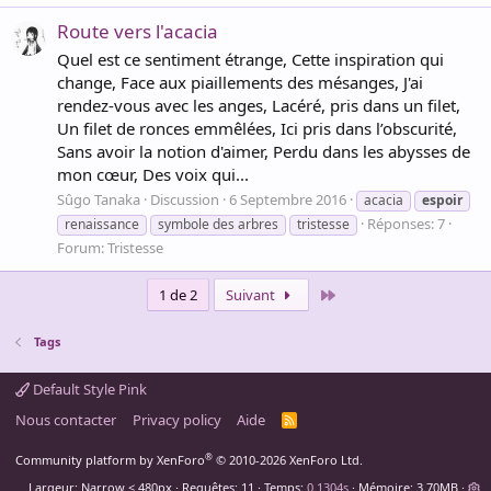
Route vers l'acacia
Quel est ce sentiment étrange, Cette inspiration qui
change, Face aux piaillements des mésanges, J'ai
rendez-vous avec les anges, Lacéré, pris dans un filet,
Un filet de ronces emmêlées, Ici pris dans l’obscurité,
Sans avoir la notion d'aimer, Perdu dans les abysses de
mon cœur, Des voix qui...
Sûgo Tanaka
Discussion
6 Septembre 2016
acacia
espoir
Réponses: 7
renaissance
symbole des arbres
tristesse
Forum:
Tristesse
Dernier
1 de 2
Suivant
Tags
Default Style Pink
Nous contacter
Privacy policy
Aide
R
S
S
®
Community platform by XenForo
© 2010-2026 XenForo Ltd.
Largeur
Requêtes
11
Temps
0.1304s
Mémoire
3.70MB