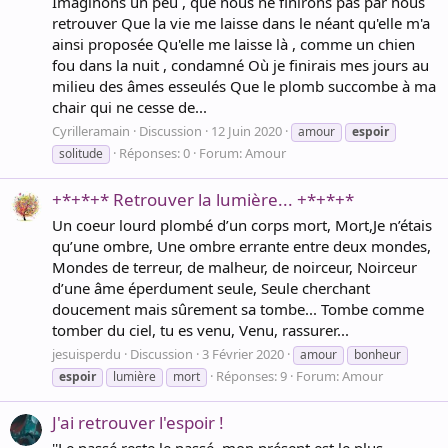
Imaginons un peu , que nous ne finirons pas par nous
retrouver Que la vie me laisse dans le néant qu'elle m'a
ainsi proposée Qu'elle me laisse là , comme un chien
fou dans la nuit , condamné Où je finirais mes jours au
milieu des âmes esseulés Que le plomb succombe à ma
chair qui ne cesse de...
Cyrilleramain
Discussion
12 Juin 2020
amour
espoir
Réponses: 0
Forum:
Amour
solitude
+*+*+* Retrouver la lumière... +*+*+*
Un coeur lourd plombé d’un corps mort, Mort,Je n’étais
qu’une ombre, Une ombre errante entre deux mondes,
Mondes de terreur, de malheur, de noirceur, Noirceur
d’une âme éperdument seule, Seule cherchant
doucement mais sûrement sa tombe... Tombe comme
tomber du ciel, tu es venu, Venu, rassurer...
jesuisperdu
Discussion
3 Février 2020
amour
bonheur
Réponses: 9
Forum:
Amour
espoir
lumière
mort
J'ai retrouver l'espoir !
''Le passé reste le passé, mon présent est le plus