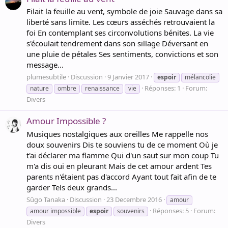
Filait la feuille au vent, symbole de joie Sauvage dans sa
liberté sans limite. Les cœurs asséchés retrouvaient la
foi En contemplant ses circonvolutions bénites. La vie
s'écoulait tendrement dans son sillage Déversant en
une pluie de pétales Ses sentiments, convictions et son
message...
plumesubtile
Discussion
9 Janvier 2017
espoir
mélancolie
Réponses: 1
Forum:
nature
ombre
renaissance
vie
Divers
Amour Impossible ?
Musiques nostalgiques aux oreilles Me rappelle nos
doux souvenirs Dis te souviens tu de ce moment Où je
t'ai déclarer ma flamme Qui d'un saut sur mon coup Tu
m'a dis oui en pleurant Mais de cet amour ardent Tes
parents n'étaient pas d'accord Ayant tout fait afin de te
garder Tels deux grands...
Sûgo Tanaka
Discussion
23 Decembre 2016
amour
Réponses: 5
Forum:
amour impossible
espoir
souvenirs
Divers