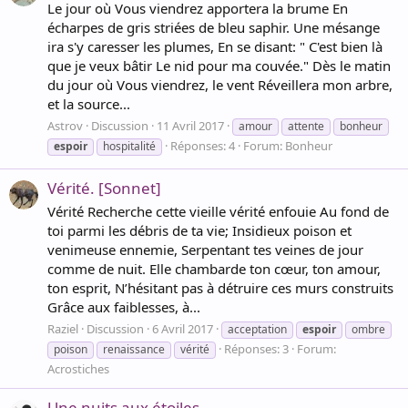
Le jour où Vous viendrez apportera la brume En
écharpes de gris striées de bleu saphir. Une mésange
ira s'y caresser les plumes, En se disant: " C'est bien là
que je veux bâtir Le nid pour ma couvée." Dès le matin
du jour où Vous viendrez, le vent Réveillera mon arbre,
et la source...
Astrov
Discussion
11 Avril 2017
amour
attente
bonheur
Réponses: 4
Forum:
Bonheur
espoir
hospitalité
Vérité. [Sonnet]
Vérité Recherche cette vieille vérité enfouie Au fond de
toi parmi les débris de ta vie; Insidieux poison et
venimeuse ennemie, Serpentant tes veines de jour
comme de nuit. Elle chambarde ton cœur, ton amour,
ton esprit, N’hésitant pas à détruire ces murs construits
Grâce aux faiblesses, à...
Raziel
Discussion
6 Avril 2017
acceptation
espoir
ombre
Réponses: 3
Forum:
poison
renaissance
vérité
Acrostiches
Une nuits aux étoiles