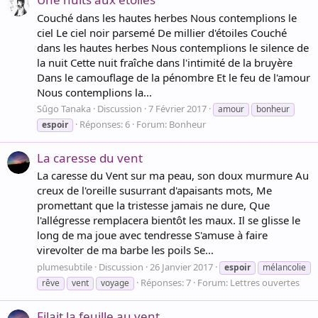
Couché dans les hautes herbes Nous contemplions le
ciel Le ciel noir parsemé De millier d'étoiles Couché
dans les hautes herbes Nous contemplions le silence de
la nuit Cette nuit fraîche dans l'intimité de la bruyère
Dans le camouflage de la pénombre Et le feu de l'amour
Nous contemplions la...
Sûgo Tanaka
Discussion
7 Février 2017
amour
bonheur
Réponses: 6
Forum:
Bonheur
espoir
La caresse du vent
La caresse du Vent sur ma peau, son doux murmure Au
creux de l'oreille susurrant d'apaisants mots, Me
promettant que la tristesse jamais ne dure, Que
l'allégresse remplacera bientôt les maux. Il se glisse le
long de ma joue avec tendresse S'amuse à faire
virevolter de ma barbe les poils Se...
plumesubtile
Discussion
26 Janvier 2017
espoir
mélancolie
Réponses: 7
Forum:
Lettres ouvertes
rêve
vent
voyage
Filait la feuille au vent