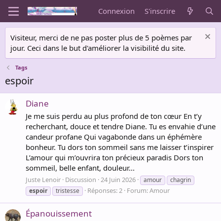
Connexion
S'inscrire
Visiteur, merci de ne pas poster plus de 5 poèmes par
jour. Ceci dans le but d'améliorer la visibilité du site.
Tags
espoir
Diane
Je me suis perdu au plus profond de ton cœur En t’y
recherchant, douce et tendre Diane. Tu es envahie d’une
candeur profane Qui vagabonde dans un éphémère
bonheur. Tu dors ton sommeil sans me laisser t’inspirer
L’amour qui m’ouvrira ton précieux paradis Dors ton
sommeil, belle enfant, douleur...
Juste Lenoir
Discussion
24 Juin 2026
amour
chagrin
Réponses: 2
Forum:
Amour
espoir
tristesse
Épanouissement