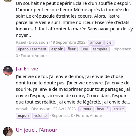
Un souhait ne peut dépérir Éclairé d'un souffle d'espoir,
L'amour peut encore fleurir Même après la tombée du
soir; Le crépuscule étreint les coeurs, Alors, l'astre
parcellaire Veille sur l'infime noirceur Enserrée d'éclats
lunaires; Il faut affronter la marée Sans avoir peur de s'y
noyer...
Raziel
Discussion
19 Septembre 2023
amour
ciel
Réponses:
épanouissement
espoir
fleur
lune
tempête
0
Forum:
Amour
J'ai En-vie
J'ai envie de toi, J’ai envie de moi, J’ai envie de chose
dont tu ne te doute pas. J’ai envie de vivre, J’ai envie de
sourire, J’ai envie de m’exprimer pour tout partager. J’ai
envie d’espoir, J’ai envie de croire, Croire dans l’espoir
que tout est réalité. J’ai envie de légèreté, J’ai envie de...
nessah
Discussion
22 Avril 2023
amour
beauté
croire
Réponses: 0
Forum:
Amour
espoir
volonté
Un jour... l'Amour