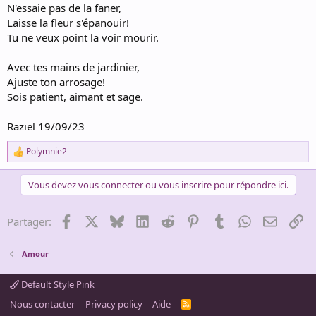
N'essaie pas de la faner,
Laisse la fleur s'épanouir!
Tu ne veux point la voir mourir.
Avec tes mains de jardinier,
Ajuste ton arrosage!
Sois patient, aimant et sage.
Raziel 19/09/23
Polymnie2
R
e
a
Vous devez vous connecter ou vous inscrire pour répondre ici.
c
t
i
Facebook
X
Bluesky
LinkedIn
Reddit
Pinterest
Tumblr
WhatsApp
Email
Li
Partager:
o
n
s
Amour
:
Default Style Pink
Nous contacter
Privacy policy
Aide
R
S