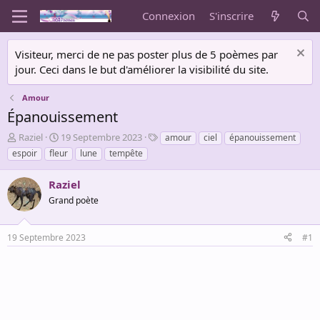
Connexion
S'inscrire
Visiteur, merci de ne pas poster plus de 5 poèmes par
jour. Ceci dans le but d'améliorer la visibilité du site.
Amour
Épanouissement
A
D
T
Raziel
19 Septembre 2023
amour
ciel
épanouissement
u
a
a
espoir
fleur
lune
tempête
t
t
g
e
e
s
Raziel
u
d
r
Grand poète
e
d
d
e
é
19 Septembre 2023
#1
l
b
a
u
d
t
i
s
c
u