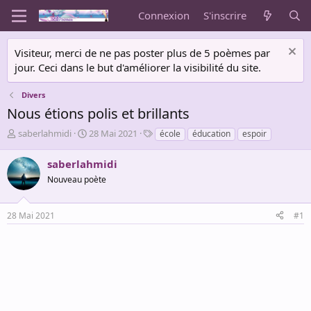
Connexion
S'inscrire
Visiteur, merci de ne pas poster plus de 5 poèmes par
jour. Ceci dans le but d'améliorer la visibilité du site.
Divers
Nous étions polis et brillants
A
D
T
saberlahmidi
28 Mai 2021
école
éducation
espoir
u
a
a
t
t
g
saberlahmidi
e
e
s
Nouveau poète
u
d
r
e
d
d
28 Mai 2021
#1
e
é
l
b
a
u
d
t
i
s
c
u