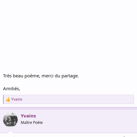
Très beau poème, merci du partage.
Amitiés,
Yvains
R
e
a
Yvains
c
t
Maître Poète
i
o
n