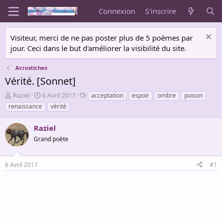
Connexion
S'inscrire
Visiteur, merci de ne pas poster plus de 5 poèmes par
jour. Ceci dans le but d'améliorer la visibilité du site.
Acrostiches
Vérité. [Sonnet]
A
D
T
Raziel
6 Avril 2017
acceptation
espoir
ombre
poison
u
a
a
renaissance
vérité
t
t
g
e
e
s
Raziel
u
d
r
Grand poète
e
d
d
e
é
6 Avril 2017
#1
l
b
a
u
d
t
i
s
c
u