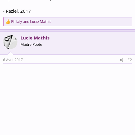
- Raziel, 2017
Philaly
and
Lucie Mathis
R
e
a
Lucie Mathis
c
t
Maître Poète
i
o
n
6 Avril 2017
#2
s
: