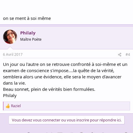
on se ment à soi même
Philaly
Maître Poète
6 Avril 2017
#4
Un jour ou l'autre on se retrouve confronté à soi-même et un
examen de conscience s'impose....la quête de la vérité,
semblera alors une évidence, elle sera le moyen d'avancer
dans la vie.
Beau sonnet, plein de vérités bien formulées.
Philaly
Raziel
R
e
a
Vous devez vous connecter ou vous inscrire pour répondre ici.
c
t
i