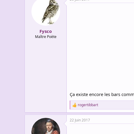
c
t
i
o
n
s
:
Fysco
Maître Poète
Ça existe encore les bars comm
rogertibbart
R
e
a
22 Juin 2017
c
t
i