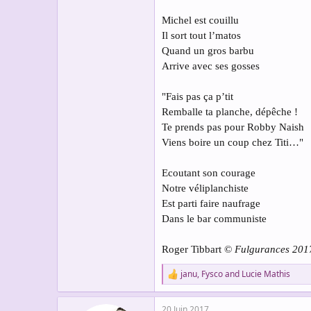
Michel est couillu
Il sort tout l’matos
Quand un gros barbu
Arrive avec ses gosses
"Fais pas ça p’tit
Remballe ta planche, dépêche !
Te prends pas pour Robby Naish
Viens boire un coup chez Titi…"
Ecoutant son courage
Notre véliplanchiste
Est parti faire naufrage
Dans le bar communiste
Roger Tibbart ©
Fulgurances 201
janu
,
Fysco
and
Lucie Mathis
R
e
a
20 Juin 2017