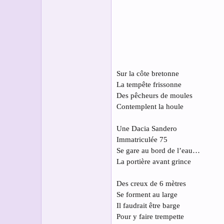
s
c
u
s
s
i
o
n
Sur la côte bretonne
La tempête frissonne
Des pêcheurs de moules
Contemplent la houle
Une Dacia Sandero
Immatriculée 75
Se gare au bord de l’eau…
La portière avant grince
Des creux de 6 mètres
Se forment au large
Il faudrait être barge
Pour y faire trempette