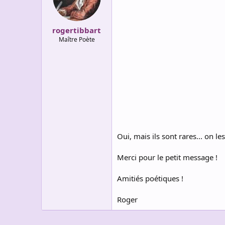
o
n
s
:
rogertibbart
Maître Poète
Oui, mais ils sont rares... on l
Merci pour le petit message !
Amitiés poétiques !
Roger