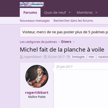
Forums
Quoi de neuf
Membres
Nouveaux messages
Rechercher dans les forums
Visiteur, merci de ne pas poster plus de 5 poèmes par 
Les catégories de poèmes
Divers
Michel fait de la planche à voile
A
D
T
rogertibbart
20 Juin 2017
bretagne
mer
nautis
u
a
a
t
t
g
20 Juin 2017
e
e
s
u
d
r
e
d
d
e
é
l
b
rogertibbart
a
u
Maître Poète
d
t
i