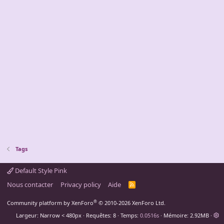
Tags
Default Style Pink
Nous contacter
Privacy policy
Aide
R
S
S
®
Community platform by XenForo
© 2010-2026 XenForo Ltd.
Largeur
Requêtes
8
Temps
0.0516s
Mémoire
2.92MB