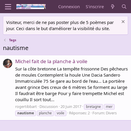
Connexion
S'inscrire
Visiteur, merci de ne pas poster plus de 5 poèmes par
jour. Ceci dans le but d'améliorer la visibilité du site.
Tags
nautisme
Michel fait de la planche à voile
Sur la côte bretonne La tempête frissonne Des pêcheurs
de moules Contemplent la houle Une Dacia Sandero
Immatriculée 75 Se gare au bord de l’eau… La portière
avant grince Des creux de 6 mètres Se forment au large
Il faudrait être barge Pour y faire trempette Michel est
couillu Il sort tout...
rogertibbart
Discussion
20 Juin 2017
bretagne
mer
Réponses: 2
Forum:
Divers
nautisme
planche
voile