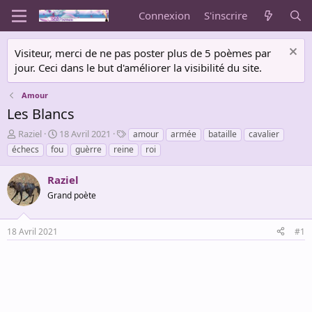
Connexion
S'inscrire
Visiteur, merci de ne pas poster plus de 5 poèmes par
jour. Ceci dans le but d'améliorer la visibilité du site.
Amour
Les Blancs
A
D
T
Raziel
18 Avril 2021
amour
armée
bataille
cavalier
u
a
a
échecs
fou
guèrre
reine
roi
t
t
g
e
e
s
Raziel
u
d
r
Grand poète
e
d
d
e
é
18 Avril 2021
#1
l
b
a
u
d
t
i
s
c
u