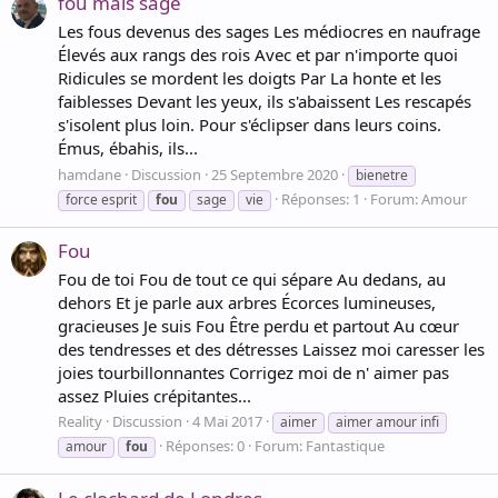
fou mais sage
Les fous devenus des sages Les médiocres en naufrage
Élevés aux rangs des rois Avec et par n'importe quoi
Ridicules se mordent les doigts Par La honte et les
faiblesses Devant les yeux, ils s'abaissent Les rescapés
s'isolent plus loin. Pour s'éclipser dans leurs coins.
Émus, ébahis, ils...
hamdane
Discussion
25 Septembre 2020
bienetre
Réponses: 1
Forum:
Amour
force esprit
fou
sage
vie
Fou
Fou de toi Fou de tout ce qui sépare Au dedans, au
dehors Et je parle aux arbres Écorces lumineuses,
gracieuses Je suis Fou Être perdu et partout Au cœur
des tendresses et des détresses Laissez moi caresser les
joies tourbillonnantes Corrigez moi de n' aimer pas
assez Pluies crépitantes...
Reality
Discussion
4 Mai 2017
aimer
aimer amour infi
Réponses: 0
Forum:
Fantastique
amour
fou