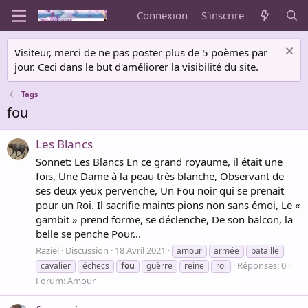
Connexion
S'inscrire
Visiteur, merci de ne pas poster plus de 5 poèmes par
jour. Ceci dans le but d'améliorer la visibilité du site.
Tags
fou
Les Blancs
Sonnet: Les Blancs En ce grand royaume, il était une
fois, Une Dame à la peau très blanche, Observant de
ses deux yeux pervenche, Un Fou noir qui se prenait
pour un Roi. Il sacrifie maints pions non sans émoi, Le «
gambit » prend forme, se déclenche, De son balcon, la
belle se penche Pour...
Raziel
Discussion
18 Avril 2021
amour
armée
bataille
Réponses: 0
cavalier
échecs
fou
guèrre
reine
roi
Forum:
Amour