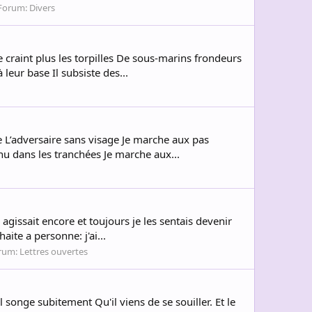
Forum:
Divers
craint plus les torpilles De sous-marins frondeurs
eur base Il subsiste des...
 L’adversaire sans visage Je marche aux pas
nu dans les tranchées Je marche aux...
agissait encore et toujours je les sentais devenir
aite a personne: j'ai...
rum:
Lettres ouvertes
 songe subitement Qu'il viens de se souiller. Et le