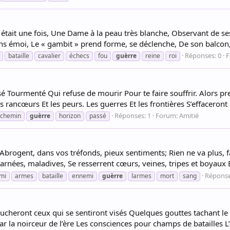
 était une fois, Une Dame à la peau très blanche, Observant de s
ans émoi, Le « gambit » prend forme, se déclenche, De son balcon, 
Réponses: 0
F
bataille
cavalier
échecs
fou
guèrre
reine
roi
ssé Tourmenté Qui refuse de mourir Pour te faire souffrir. Alor
ancœurs Et les peurs. Les guerres Et les frontières S’effaceront
Réponses: 1
Forum:
Amitié
chemin
guèrre
horizon
passé
brogent, dans vos tréfonds, pieux sentiments; Rien ne va plus, fai
arnées, maladives, Se resserrent cœurs, veines, tripes et boyaux E
Réponse
mi
armes
bataille
ennemi
guèrre
larmes
mort
sang
oucheront ceux qui se sentiront visés Quelques gouttes tachant le
ar la noirceur de l’ère Les consciences pour champs de batailles L