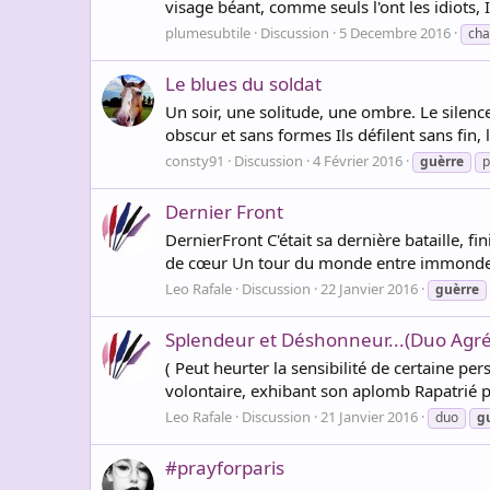
visage béant, comme seuls l'ont les idiots, 
plumesubtile
Discussion
5 Decembre 2016
cha
Le blues du soldat
Un soir, une solitude, une ombre. Le silen
obscur et sans formes Ils défilent sans fin
consty91
Discussion
4 Février 2016
guèrre
p
Dernier Front
DernierFront C'était sa dernière bataille, f
de cœur Un tour du monde entre immonde et 
Leo Rafale
Discussion
22 Janvier 2016
guèrre
Splendeur et Déshonneur...(Duo Agré
( Peut heurter la sensibilité de certaine per
volontaire, exhibant son aplomb Rapatrié plus
Leo Rafale
Discussion
21 Janvier 2016
duo
g
#prayforparis