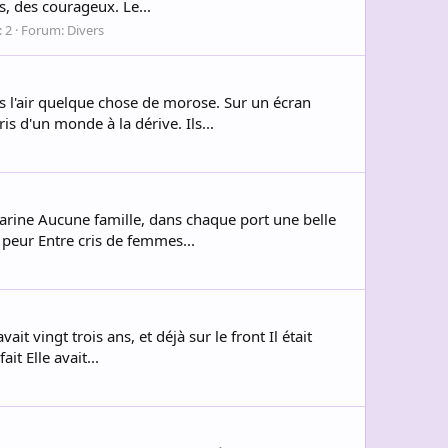
s, des courageux. Le...
 2
Forum:
Divers
s l'air quelque chose de morose. Sur un écran
s d'un monde à la dérive. Ils...
e marine Aucune famille, dans chaque port une belle
peur Entre cris de femmes...
it vingt trois ans, et déjà sur le front Il était
it Elle avait...