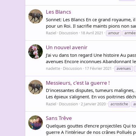
Les Blancs
Sonnet: Les Blancs En ce grand royaume, il
pour un Roi. Il sacrifie maints pions non s
Raziel
Discussion
18 Avril 2021
amour
armée
Un nouvel avenir
J’ai vu dans ton regard Une histoire Au pa
avenues Encore inconnues Abandonnant les r
nadette
Discussion
17 Février 2021
avenues
Messieurs, c'est la guerre !
D'incessantes disputes, tumeurs malignes, A
Les épieux s'alignent. En vos poitrines déch
Raziel
Discussion
2 Janvier 2020
acrostiche
a
Sans Trêve
Quelques gouttes d’encre projectiles Qui t
guerre A l’intérieur de nos crânes Pollués p