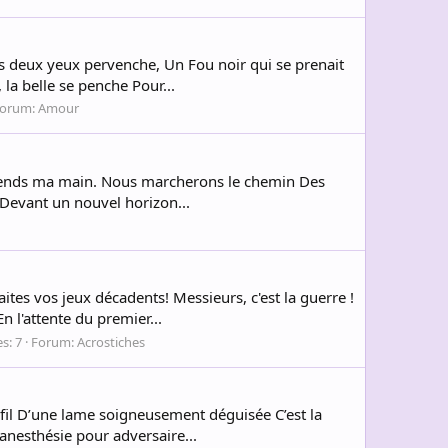
es deux yeux pervenche, Un Fou noir qui se prenait
la belle se penche Pour...
orum:
Amour
s prends ma main. Nous marcherons le chemin Des
 Devant un nouvel horizon...
tes vos jeux décadents! Messieurs, c'est la guerre !
n l'attente du premier...
s: 7
Forum:
Acrostiches
 fil D’une lame soigneusement déguisée C’est la
’anesthésie pour adversaire...