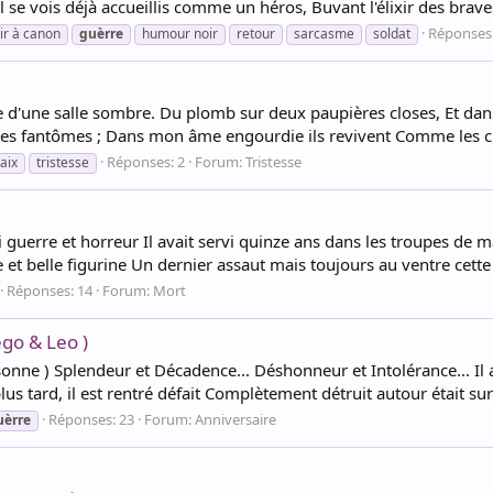
Il se vois déjà accueillis comme un héros, Buvant l'élixir des brave
Réponses:
ir à canon
guèrre
humour noir
retour
sarcasme
soldat
ce d'une salle sombre. Du plomb sur deux paupières closes, Et dan
, les fantômes ; Dans mon âme engourdie ils revivent Comme les cri
Réponses: 2
Forum:
Tristesse
aix
tristesse
ini guerre et horreur Il avait servi quinze ans dans les troupes d
belle figurine Un dernier assaut mais toujours au ventre cette 
Réponses: 14
Forum:
Mort
go & Leo )
sonne ) Splendeur et Décadence... Déshonneur et Intolérance... Il ava
 tard, il est rentré défait Complètement détruit autour était surfa
Réponses: 23
Forum:
Anniversaire
uèrre