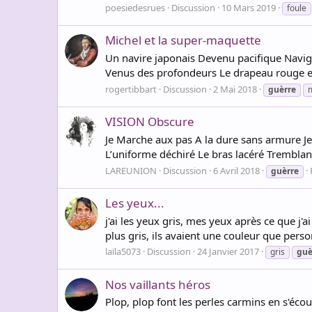
poesiedesrues
Discussion
10 Mars 2019
foule
Michel et la super-maquette
Un navire japonais Devenu pacifique Navigu
Venus des profondeurs Le drapeau rouge et b
rogertibbart
Discussion
2 Mai 2018
guèrre
VISION Obscure
Je Marche aux pas A la dure sans armure Je
L’uniforme déchiré Le bras lacéré Tremblant
LAREUNION
Discussion
6 Avril 2018
guèrre
Les yeux...
j'ai les yeux gris, mes yeux après ce que j'
plus gris, ils avaient une couleur que person
laïla5073
Discussion
24 Janvier 2017
gris
guè
Nos vaillants héros
Plop, plop font les perles carmins en s'écou