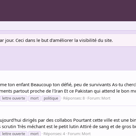
jour. Ceci dans le but d'améliorer la visibilité du site.
 ton enfant Beaucoup ton défié, peu de survivants As-tu cherché
ts partout proche de l'Iran Et ce Pakistan qui attend le bon m
Réponses: 8
Forum:
Mort
lettre ouverte
mort
politique
ujourd'hui dirigés par des collabos Pourtant cette ville est une 
 scrutin Très méchant est le petit lutin Attiré de sang et de gros 
Réponses: 4
Forum:
Mort
lettre ouverte
mort