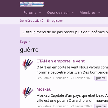
Forums
Quoi de neuf
Membres
Dernière activité
Enregistrer
Visiteur, merci de ne pas poster plus de 5 poèmes par 
Tags
guèrre
OTAN en emporte le vent
OTAN en emporte le vent Nous vivons comme
nomme peut-être plus Ivan Des bombardemen
Leo Rafale
Discussion
23 Février 2023
guèrre
Moskau
Moskau Capitale d'un pays qui était beau A
ville est une putain Qui a choisi un mauvais
Leo Rafale
Discussion
22 Février 2023
guèrre