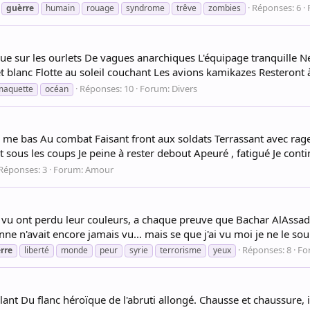
Réponses: 6
guèrre
humain
rouage
syndrome
trêve
zombies
e sur les ourlets De vagues anarchiques L'équipage tranquille Ne 
lanc Flotte au soleil couchant Les avions kamikazes Resteront à l
Réponses: 10
Forum:
Divers
maquette
océan
 me bas Au combat Faisant front aux soldats Terrassant avec rage
 sous les coups Je peine à rester debout Apeuré , fatigué Je conti
Réponses: 3
Forum:
Amour
ai vu ont perdu leur couleurs, a chaque preuve que Bachar AlAssad 
ne n'avait encore jamais vu... mais se que j'ai vu moi je ne le souh
Réponses: 8
Fo
rre
liberté
monde
peur
syrie
terrorisme
yeux
lant Du flanc héroïque de l'abruti allongé. Chausse et chaussure, il