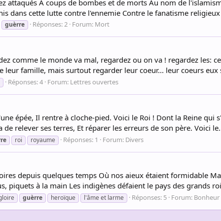
z attaqués A coups de bombes et de morts Au nom de l'islamisme
is dans cette lutte contre l'ennemie Contre le fanatisme religieux
Réponses: 2
Forum:
Mort
guèrre
dez comme le monde va mal, regardez ou on va ! regardez les: c
de leur famille, mais surtout regarder leur coeur... leur coeurs eux s
Réponses: 4
Forum:
Lettres ouvertes
'une épée, Il rentre à cloche-pied. Voici le Roi ! Dont la Reine qui s
da de relever ses terres, Et réparer les erreurs de son père. Voici le.
Réponses: 1
Forum:
Divers
re
roi
royaume
ires depuis quelques temps Où nos aieux étaient formidable Malg
 piquets à la main Les indigènes défaient le pays des grands rois 
Réponses: 5
Forum:
Bonheur
gloire
guèrre
heroïque
l'âme et larme