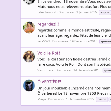
En ce vendredi 13 novembre Vous nous ave
Mais nous nous relèverons plus fort Plus un
Libertaworld
Discussion
2 Janvier 2016
espoir
regardez!!!
regardez comme le monde est triste, regar
avant leur âge, regardez l'état de leur vie, 
laïla5073
Discussion
19 Decembre 2015
guèrre
Voici le Roi !
Voici le Roi ! Sur son fidèle destrier ,armé d
faire cocu. Voici le Roi ! Dont son fils ,déci
Vasudhara
Discussion
14 Decembre 2015
guèr
Ô VERTIÈRE!
Un jour inoubliable Incarné dans nos memo
Ô vertieres! Le 18 novembre 1803 Pieds nus,
Mega
Discussion
18 Novembre 2015
geson