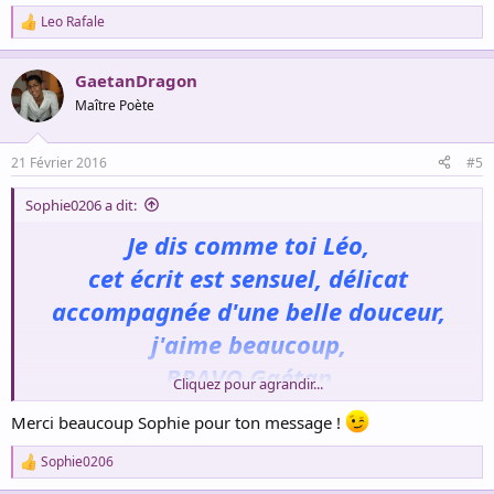
Leo Rafale
R
e
a
GaetanDragon
c
t
Maître Poète
i
o
n
21 Février 2016
#5
s
:
Sophie0206 a dit:
Je dis comme toi Léo,
cet écrit est sensuel, délicat
accompagnée d'une belle douceur,
j'aime beaucoup,
BRAVO Gaétan
Cliquez pour agrandir...
Merci beaucoup Sophie pour ton message !
Afficher la pièce jointe 7531
Sophie0206
R
Bonne journée à vous TOUS
e