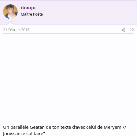
a
iboujo
c
t
Maître Poète
i
o
n
21 Février 2016
#2
s
:
Un paralléle Geatan de ton texte d'avec celui de Meryem // "
Jouissance solitaire"