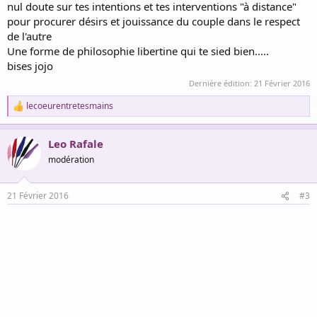
nul doute sur tes intentions et tes interventions "à distance"
pour procurer désirs et jouissance du couple dans le respect
de l'autre
Une forme de philosophie libertine qui te sied bien.....
bises jojo
Dernière édition:
21 Février 2016
lecoeurentretesmains
R
e
a
Leo Rafale
c
t
modération
i
o
n
21 Février 2016
#3
s
: