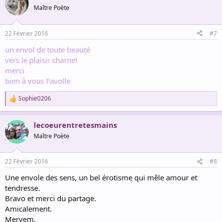
Maître Poète
22 Février 2016
#7
un envol de toute beauté
vers le plaisir charnel
merci
bien à vous Favolle
Sophie0206
R
e
a
lecoeurentretesmains
c
t
Maître Poète
i
o
n
22 Février 2016
#8
s
:
Une envole des sens, un bel érotisme qui mêle amour et
tendresse.
Bravo et merci du partage.
Amicalement.
Meryem.