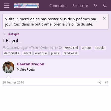
Connexion
S'inscrire
Visiteur, merci de ne pas poster plus de 5 poèmes par
jour. Ceci dans le but d'améliorer la visibilité du site.
Erotique
L'Envol...
A
D
T
GaetanDragon
20 Février 2016
7ème ciel
amour
couple
u
a
a
demoiselle
envol
érotique
plaisir
tendresse
t
t
g
e
e
s
GaetanDragon
u
d
r
Maître Poète
e
d
d
e
é
20 Février 2016
#1
l
b
a
u
d
t
i
s
c
u