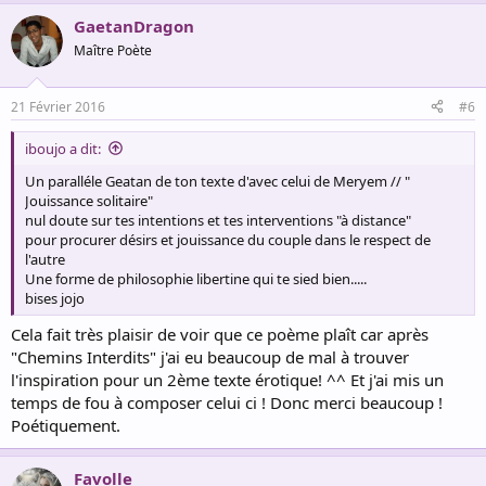
a
GaetanDragon
c
t
Maître Poète
i
o
n
21 Février 2016
#6
s
:
iboujo a dit:
Un paralléle Geatan de ton texte d'avec celui de Meryem // "
Jouissance solitaire"
nul doute sur tes intentions et tes interventions "à distance"
pour procurer désirs et jouissance du couple dans le respect de
l'autre
Une forme de philosophie libertine qui te sied bien.....
bises jojo
Cela fait très plaisir de voir que ce poème plaît car après
"Chemins Interdits" j'ai eu beaucoup de mal à trouver
l'inspiration pour un 2ème texte érotique! ^^ Et j'ai mis un
temps de fou à composer celui ci ! Donc merci beaucoup !
Poétiquement.
Favolle