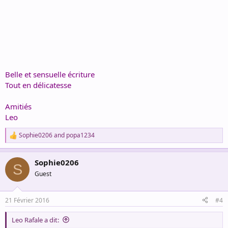
Belle et sensuelle écriture
Tout en délicatesse
Amitiés
Leo
Sophie0206
and
popa1234
R
e
a
Sophie0206
c
S
t
Guest
i
o
n
21 Février 2016
#4
s
:
Leo Rafale a dit: