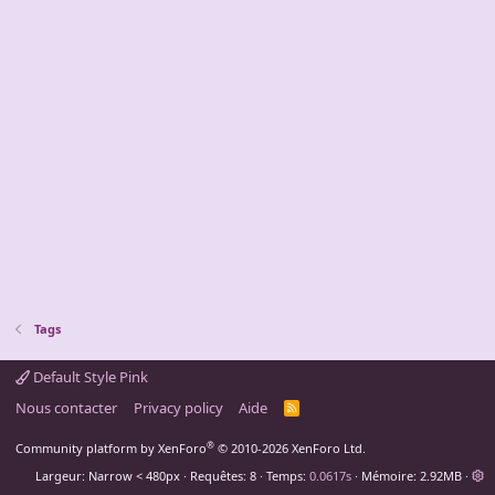
Tags
Default Style Pink
Nous contacter
Privacy policy
Aide
R
S
S
®
Community platform by XenForo
© 2010-2026 XenForo Ltd.
Largeur
Requêtes
8
Temps
0.0617s
Mémoire
2.92MB