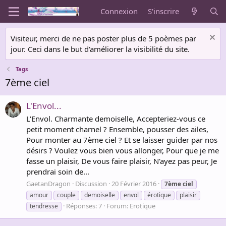
Connexion
S'inscrire
Visiteur, merci de ne pas poster plus de 5 poèmes par
jour. Ceci dans le but d'améliorer la visibilité du site.
Tags
7ème ciel
L'Envol...
L'Envol. Charmante demoiselle, Accepteriez-vous ce
petit moment charnel ? Ensemble, pousser des ailes,
Pour monter au 7ème ciel ? Et se laisser guider par nos
désirs ? Voulez vous bien vous allonger, Pour que je me
fasse un plaisir, De vous faire plaisir, N'ayez pas peur, Je
prendrai soin de...
GaetanDragon
Discussion
20 Février 2016
7ème
ciel
amour
couple
demoiselle
envol
érotique
plaisir
Réponses: 7
Forum:
Erotique
tendresse