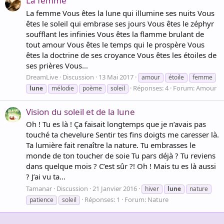
La femme
La femme Vous êtes la lune qui illumine ses nuits Vous
êtes le soleil qui embrase ses jours Vous êtes le zéphyr
soufflant les infinies Vous êtes la flamme brulant de
tout amour Vous êtes le temps qui le prospère Vous
êtes la doctrine de ses croyance Vous êtes les étoiles de
ses prières Vous...
DreamLive
Discussion
13 Mai 2017
amour
étoile
femme
Réponses: 4
Forum:
Amour
lune
mélodie
poème
soleil
Vision du soleil et de la lune
Oh ! Tu es là ! Ça faisait longtemps que je n’avais pas
touché ta chevelure Sentir tes fins doigts me caresser là.
Ta lumière fait renaître la nature. Tu embrasses le
monde de ton toucher de soie Tu pars déjà ? Tu reviens
dans quelque mois ? C’est sûr ?! Oh ! Mais tu es là aussi
? J’ai vu ta...
Tamanar
Discussion
21 Janvier 2016
hiver
lune
nature
Réponses: 1
Forum:
Nature
patience
soleil