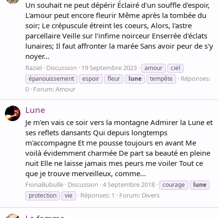
Un souhait ne peut dépérir Éclairé d'un souffle d'espoir,
L'amour peut encore fleurir Même après la tombée du
soir; Le crépuscule étreint les coeurs, Alors, l'astre
parcellaire Veille sur l'infime noirceur Enserrée d'éclats
lunaires; Il faut affronter la marée Sans avoir peur de s'y
noyer...
Raziel
Discussion
19 Septembre 2023
amour
ciel
Réponses:
épanouissement
espoir
fleur
lune
tempête
0
Forum:
Amour
Lune
Je m'en vais ce soir vers la montagne Admirer la Lune et
ses reflets dansants Qui depuis longtemps
m'accompagne Et me pousse toujours en avant Me
voilà évidemment charmée De part sa beauté en pleine
nuit Elle ne laisse jamais mes peurs me voiler Tout ce
que je trouve merveilleux, comme...
FionaBubulle
Discussion
4 Septembre 2018
courage
lune
Réponses: 1
Forum:
Divers
protection
vie