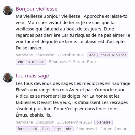
Bonjour vieillesse
Ma vieillesse Bonjour vieillesse . Approche et laisse-toi
venir Mon cher vivant de terre. Je ne suis que ta
vieillesse qui t'attend au bout de tes jours. Et ne
regardes pas derrière Car tu risques de ne pas aimer Te
voir fané et dégouté de la vie. Le plaisir est d'accepter
De se laisser...
hamdane
Discussion
7 Octobre 2020
age
cheveux blancs
Réponses: 0
Forum:
Prose
vie
vie
illesse
fou mais sage
Les fous devenus des sages Les médiocres en naufrage
Élevés aux rangs des rois Avec et par n'importe quoi
Ridicules se mordent les doigts Par La honte et les
faiblesses Devant les yeux, ils s'abaissent Les rescapés
s'isolent plus loin. Pour s'éclipser dans leurs coins.
Émus, ébahis, ils...
hamdane
Discussion
25 Septembre 2020
bienetre
Réponses: 1
Forum:
Amour
force esprit
fou
sage
vie