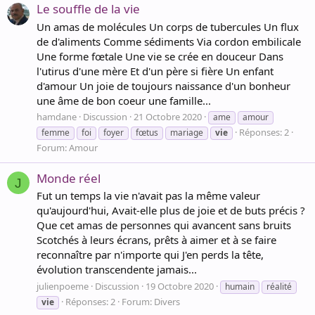
Le souffle de la vie
Un amas de molécules Un corps de tubercules Un flux
de d'aliments Comme sédiments Via cordon embilicale
Une forme fœtale Une vie se crée en douceur Dans
l'utirus d'une mère Et d'un père si fière Un enfant
d'amour Un joie de toujours naissance d'un bonheur
une âme de bon coeur une famille...
hamdane
Discussion
21 Octobre 2020
ame
amour
Réponses: 2
femme
foi
foyer
fœtus
mariage
vie
Forum:
Amour
Monde réel
J
Fut un temps la vie n'avait pas la même valeur
qu'aujourd'hui, Avait-elle plus de joie et de buts précis ?
Que cet amas de personnes qui avancent sans bruits
Scotchés à leurs écrans, prêts à aimer et à se faire
reconnaître par n'importe qui J'en perds la tête,
évolution transcendente jamais...
julienpoeme
Discussion
19 Octobre 2020
humain
réalité
Réponses: 2
Forum:
Divers
vie