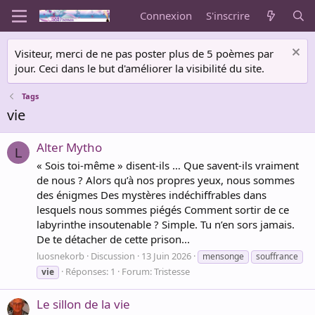
Connexion
S'inscrire
Visiteur, merci de ne pas poster plus de 5 poèmes par
jour. Ceci dans le but d'améliorer la visibilité du site.
Tags
vie
Alter Mytho
L
« Sois toi-même » disent-ils … Que savent-ils vraiment
de nous ? Alors qu’à nos propres yeux, nous sommes
des énigmes Des mystères indéchiffrables dans
lesquels nous sommes piégés Comment sortir de ce
labyrinthe insoutenable ? Simple. Tu n’en sors jamais.
De te détacher de cette prison...
luosnekorb
Discussion
13 Juin 2026
mensonge
souffrance
Réponses: 1
Forum:
Tristesse
vie
Le sillon de la vie