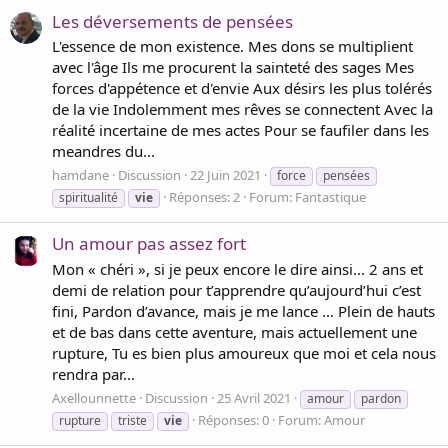
Les déversements de pensées
L'essence de mon existence. Mes dons se multiplient
avec l'âge Ils me procurent la sainteté des sages Mes
forces d'appétence et d'envie Aux désirs les plus tolérés
de la vie Indolemment mes rêves se connectent Avec la
réalité incertaine de mes actes Pour se faufiler dans les
meandres du...
hamdane
Discussion
22 Juin 2021
force
pensées
Réponses: 2
Forum:
Fantastique
spiritualité
vie
Un amour pas assez fort
Mon « chéri », si je peux encore le dire ainsi... 2 ans et
demi de relation pour t’apprendre qu’aujourd’hui c’est
fini, Pardon d’avance, mais je me lance ... Plein de hauts
et de bas dans cette aventure, mais actuellement une
rupture, Tu es bien plus amoureux que moi et cela nous
rendra par...
Axellounnette
Discussion
25 Avril 2021
amour
pardon
Réponses: 0
Forum:
Amour
rupture
triste
vie