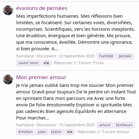
évasions de pensées
Mes imperfections humaines. Mes réflexions bien
limitées, se focalisent. Sur certaines voies, diversifiées,
incomprises. Scientifiques, vers les horizons inexplorés.
Une érudition, énergique et bien générée. Me prouve,
que ma conscience, éveillée. Démontre une ignorance,
si bien prouvée. A...
hamdane
Discussion
23 Septembre 2020
humilité
pensée
Réponses: 2
Forum:
Prose
savoir vivre
vie
Mon premier amour
Je n'ai jamais oublié Sans trop me soucier Mon premier
amour Gravé pour toujours De le perdre un instant Tout
en sprintant Dans mon parcours vie Avec une forte
envie De folie émotionnelle Enjoliver si spirituelle Mes
pas cadencés Bien agencés Équilibrés en alternance
Pour marcher...
hamdane
Discussion
15 Septembre 2020
amour
bonheurs
Réponses: 2
Forum:
Amour
émotion
joies
plaisir
vie