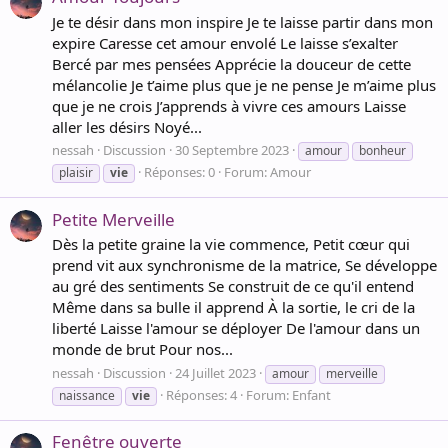
Je te désir dans mon inspire Je te laisse partir dans mon
expire Caresse cet amour envolé Le laisse s’exalter
Bercé par mes pensées Apprécie la douceur de cette
mélancolie Je t’aime plus que je ne pense Je m’aime plus
que je ne crois J’apprends à vivre ces amours Laisse
aller les désirs Noyé...
nessah
Discussion
30 Septembre 2023
amour
bonheur
Réponses: 0
Forum:
Amour
plaisir
vie
Petite Merveille
Dès la petite graine la vie commence, Petit cœur qui
prend vit aux synchronisme de la matrice, Se développe
au gré des sentiments Se construit de ce qu'il entend
Même dans sa bulle il apprend À la sortie, le cri de la
liberté Laisse l'amour se déployer De l'amour dans un
monde de brut Pour nos...
nessah
Discussion
24 Juillet 2023
amour
merveille
Réponses: 4
Forum:
Enfant
naissance
vie
Fenêtre ouverte