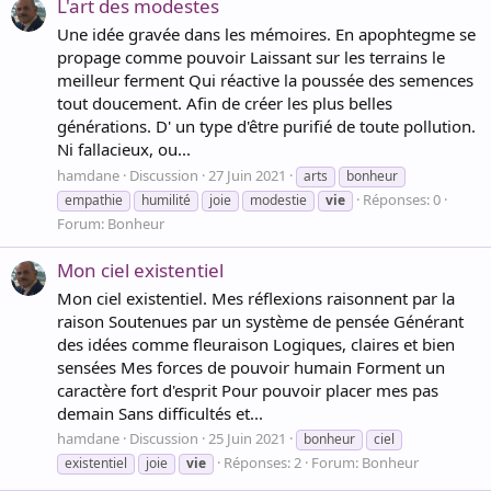
L'art des modestes
Une idée gravée dans les mémoires. En apophtegme se
propage comme pouvoir Laissant sur les terrains le
meilleur ferment Qui réactive la poussée des semences
tout doucement. Afin de créer les plus belles
générations. D' un type d'être purifié de toute pollution.
Ni fallacieux, ou...
hamdane
Discussion
27 Juin 2021
arts
bonheur
Réponses: 0
empathie
humilité
joie
modestie
vie
Forum:
Bonheur
Mon ciel existentiel
Mon ciel existentiel. Mes réflexions raisonnent par la
raison Soutenues par un système de pensée Générant
des idées comme fleuraison Logiques, claires et bien
sensées Mes forces de pouvoir humain Forment un
caractère fort d'esprit Pour pouvoir placer mes pas
demain Sans difficultés et...
hamdane
Discussion
25 Juin 2021
bonheur
ciel
Réponses: 2
Forum:
Bonheur
existentiel
joie
vie