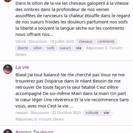
Dans le sillon de la vie les chevaux galopent à la vitesse
des ombres dans la profondeur de nos veines
assoiffées de rancœurs la chaleur étouffe dans le regard
de nos sueurs froides les douleurs parfument nos soifs
la liberté a souvent la langue sèche sur les continents
nous offrant nos...
Vérité
Discussion
19 Juillet 2025
chevaux
continents
Réponses: 0
Forum:
liberté
sillon
soifs
sueurs
vie
Divers
La vie
Blasé j'ai tout balancé Ne me cherché pas Vous ne me
trouverez pas Disparue dans le néant Besoin de me
retrouver De toute façon la seul fatalité C'est d'être
accompagné De soi-même Main dans la main On part
le cœur léger Une révérence Et la vie recommence Sans
vous, avec moi C'est la vie ‍...
nessah
Discussion
22 Octobre 2023
solitude
vie
Réponses: 0
Forum:
Divers
Amour Toujours