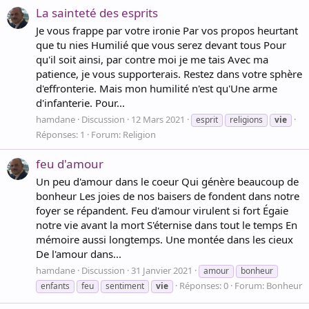
La sainteté des esprits
Je vous frappe par votre ironie Par vos propos heurtant
que tu nies Humilié que vous serez devant tous Pour
qu'il soit ainsi, par contre moi je me tais Avec ma
patience, je vous supporterais. Restez dans votre sphère
d'effronterie. Mais mon humilité n'est qu'Une arme
d'infanterie. Pour...
hamdane
Discussion
12 Mars 2021
esprit
religions
vie
Réponses: 1
Forum:
Religion
feu d'amour
Un peu d'amour dans le coeur Qui génère beaucoup de
bonheur Les joies de nos baisers de fondent dans notre
foyer se répandent. Feu d'amour virulent si fort Égaie
notre vie avant la mort S'éternise dans tout le temps En
mémoire aussi longtemps. Une montée dans les cieux
De l'amour dans...
hamdane
Discussion
31 Janvier 2021
amour
bonheur
Réponses: 0
Forum:
Bonheur
enfants
feu
sentiment
vie