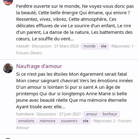
Fenêtre ouverte sur le monde, Ne voyez-vous donc pas
la beauté, Cette belle énergie Qui émane, qui enivre ?
Ressentez, vivez, vibrez, Cette atmosphère, Ces
délicates effluves de vie Le sourire d’un enfant, Le rire
d’un parent, La danse de la nature, Les battements des
cœurs, Le souffle du vent...
nessah
Discussion
21 Mars 2023
Réponses: 1
monde
vie
Forum:
Divers
Naufrage d'amour
Si ce n'est pas les étoiles Mon égarement serait fatal
Mon coeur saignant chavirait Vers les émotions innées
D'un amour si lointain Si pur si saint A un âge de
printemps Qui dur si longtemps Anne Marie si belle
Jeune avec beauté réelle Que ma mémoire éternelle
Ayant tissée avec elle...
hamdane
Discussion
27 Juin 2021
amour
bonheur
Réponses: 2
Forum:
emotions
mémoire
souvenirs
vie
Amour