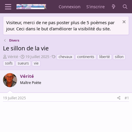
Connexion
S'inscrire
Visiteur, merci de ne pas poster plus de 5 poèmes par
jour. Ceci dans le but d'améliorer la visibilité du site.
Divers
Le sillon de la vie
A
D
T
Vérité
19 Juillet 2025
chevaux
continents
liberté
sillon
u
a
a
soifs
sueurs
vie
t
t
g
e
e
s
Vérité
u
d
r
Maître Poète
e
d
d
e
é
19 Juillet 2025
#1
l
b
a
u
d
t
i
s
c
u