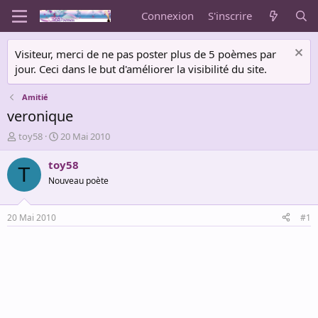
Connexion
S'inscrire
Visiteur, merci de ne pas poster plus de 5 poèmes par
jour. Ceci dans le but d'améliorer la visibilité du site.
Amitié
veronique
A
D
toy58
20 Mai 2010
u
a
t
t
toy58
T
e
e
Nouveau poète
u
d
r
e
d
d
20 Mai 2010
#1
e
é
l
b
a
u
d
t
i
s
c
u