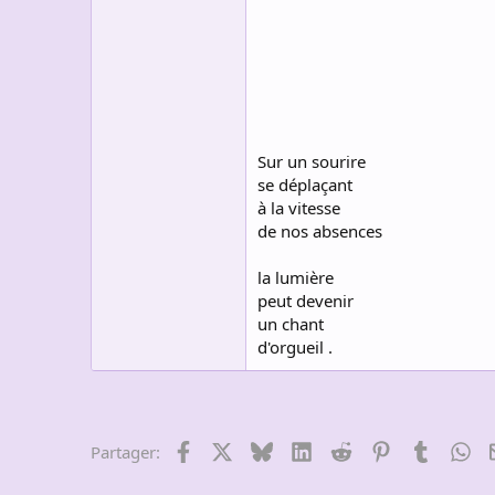
s
c
u
s
s
i
o
n
Sur un sourire
se déplaçant
à la vitesse
de nos absences
la lumière
peut devenir
un chant
d'orgueil .
Facebook
X
Bluesky
LinkedIn
Reddit
Pinterest
Tumblr
Wh
Partager: