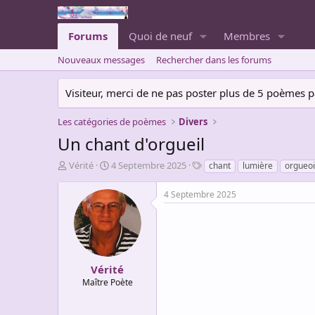
Forums
Quoi de neuf
Membres
Nouveaux messages
Rechercher dans les forums
Visiteur, merci de ne pas poster plus de 5 poèmes par 
Les catégories de poèmes
Divers
Un chant d'orgueil
A
D
T
Vérité
4 Septembre 2025
chant
lumière
orgueoi
u
a
a
t
t
g
4 Septembre 2025
e
e
s
u
d
r
e
d
d
e
é
l
b
Vérité
a
u
Maître Poète
d
t
i