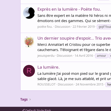
Exprès en la lumière - Poète fou.
Sans être expert en la matière Ni héros ni
émotions ont des gammes. Qui se sèment dan
poète fou.
Discussion
22 Février 2019
gojif fou
Un dernier soupire d'espoir... Trio av
Merci AnnaVart et Cristou pour ce superbe 
cauchemars. T’éloignant et t’égare dans le 
jesuisperdu
Discussion
14 Avril 2016
amour
La lumière.
R
La lumière J’ai posé mon pied sur le grand g
sable glacé. Là, je me suis attablé, et prit 
ROUSSELOT
Discussion
24 Novembre 2015
lu
Tags
Default Style Pink