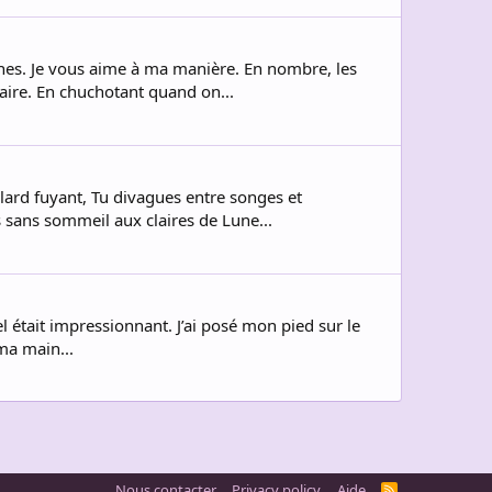
anes. Je vous aime à ma manière. En nombre, les
aire. En chuchotant quand on...
lard fuyant, Tu divagues entre songes et
s sans sommeil aux claires de Lune...
el était impressionnant. J’ai posé mon pied sur le
 ma main...
Nous contacter
Privacy policy
Aide
R