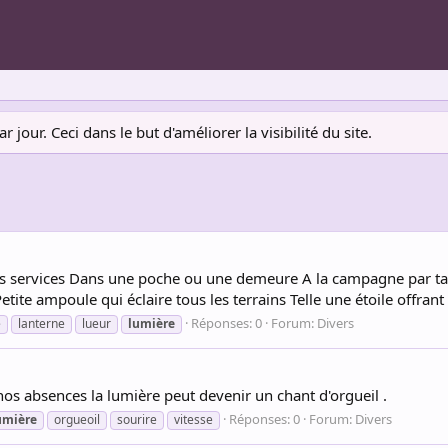
jour. Ceci dans le but d'améliorer la visibilité du site.
 tes services Dans une poche ou une demeure A la campagne par tan
ite ampoule qui éclaire tous les terrains Telle une étoile offrant ta
Réponses: 0
Forum:
Divers
e
lanterne
lueur
lumière
 nos absences la lumière peut devenir un chant d'orgueil .
Réponses: 0
Forum:
Divers
umière
orgueoil
sourire
vitesse