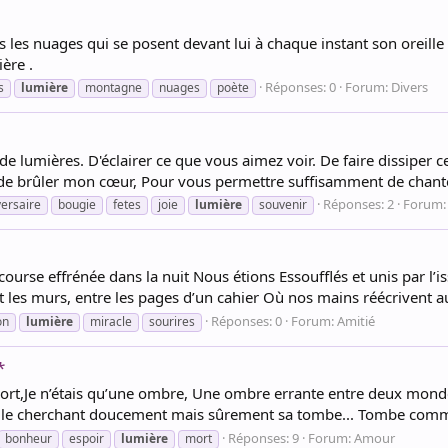
rs les nuages qui se posent devant lui à chaque instant son oreill
ère .
Réponses: 0
Forum:
Divers
s
lumière
montagne
nuages
poète
lumières. D'éclairer ce que vous aimez voir. De faire dissiper ce 
mps de brûler mon cœur, Pour vous permettre suffisamment de chante
Réponses: 2
Forum
versaire
bougie
fetes
joie
lumière
souvenir
ourse effrénée dans la nuit Nous étions Essoufflés et unis par l’
 et les murs, entre les pages d’un cahier Où nos mains réécrivent 
Réponses: 0
Forum:
Amitié
on
lumière
miracle
sourires
*
rt,Je n’étais qu’une ombre, Une ombre errante entre deux monde
le cherchant doucement mais sûrement sa tombe... Tombe comme t
Réponses: 9
Forum:
Amour
bonheur
espoir
lumière
mort