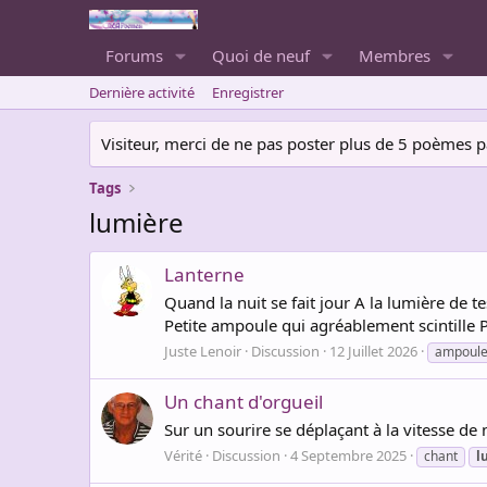
Forums
Quoi de neuf
Membres
Dernière activité
Enregistrer
Visiteur, merci de ne pas poster plus de 5 poèmes par 
Tags
lumière
Lanterne
Quand la nuit se fait jour A la lumière de
Petite ampoule qui agréablement scintille Pet
Juste Lenoir
Discussion
12 Juillet 2026
ampoul
Un chant d'orgueil
Sur un sourire se déplaçant à la vitesse de
Vérité
Discussion
4 Septembre 2025
chant
l