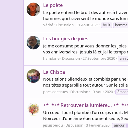
Le poète
Le poète entend le bruit des autres à trave
hommes qui traversent le monde sans lumi
Vérité
Discussion
31 Aout 2025
bruit
homme
Les bougies de joies
Je me consume pour vous donner les joies de 
vos anniversaires. Je suis là et j'ai le te
hamdane
Discussion
27 Septembre 2020
anni
La Chispa
Nous étions Silencieux et comblés par une c
nos têtes s’éparpille tout autour Sur le sol
poesiedesrues
Discussion
13 Aout 2020
émoti
+*+*+* Retrouver la lumière... +*+*+
Un coeur lourd plombé d’un corps mort, Mo
Noirceur d’une âme éperdument seule, Seu
jesuisperdu
Discussion
3 Février 2020
amour