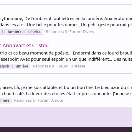
 mythomane, De l’ombre, il faut lettres en la lumière. Aux érotom
s les airs. Une belle pour les dames, Un petit geste pourrait pl
Réponses: 3
Forum:
Divers
ad
lumière
poètefou
ec AnnaVart et Cristou
trio et ce beau moment de poésie... Endormi dans ce lourd brouil
désespoir; Avec pour seul espoir, un unique indifférent… Des nuit
Réponses: 9
Forum:
Tristesse
espoir
lumière
lacier. Là, je me suis attablé, et bu un bon thé. Le bleu azur du ci
un chaud café. La lueur des étoiles était impressionnante. J’ai posé
Réponses: 5
Forum:
Amour
mière