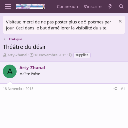
Connexion
S'inscrire
Visiteur, merci de ne pas poster plus de 5 poèmes par
jour. Ceci dans le but d'améliorer la visibilité du site.
Erotique
Théâtre du désir
A
D
T
Arty-Zhanal
18 Novembre 2015
supplice
u
a
a
t
t
g
Arty-Zhanal
A
e
e
s
Maître Poète
u
d
r
e
d
d
18 Novembre 2015
#1
e
é
l
b
a
u
d
t
i
s
c
u