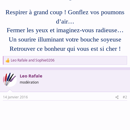
Respirer à grand coup !
Gonflez vos poumons
d’air…
Fermer les yeux et imaginez-vous radieuse…
Un sourire illuminant votre bouche soyeuse
Retrouver ce bonheur qui vous est si cher !
Leo Rafale
and
Sophie0206
R
e
a
Leo Rafale
c
t
modération
i
o
n
14 Janvier 2016
#2
s
: