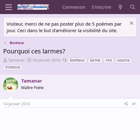
Connexion
S'inscrire
Visiteur, merci de ne pas poster plus de 5 poèmes par
jour. Ceci dans le but d'améliorer la visibilité du site.
Bonheur
Pourquoi ces larmes?
A
D
T
Tamanar
14 Janvier 2016
bonheur
larme
rire
sourire
u
a
a
tristesse
t
t
g
e
e
s
Tamanar
u
d
r
Maître Poète
e
d
d
e
é
14 Janvier 2016
#1
l
b
a
u
d
t
i
s
c
u