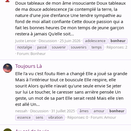
Doux tableaux de mon âme insouciante Doux tableaux
de ma douce adolescence J'ai contemplé la terre, la
nature d'une joie d'enfance Une tendre sympathie au
fond de moi allait confiante Cette douce passion qui a
fait les bonnes heures De mon temps de jeune garçon
restera à jamais Qu'elle soit...
Juste Lenoir
Discussion
25 Juin 2026
adolescence
bonheur
Réponses: 2
nostalgie
passé
souvenir
souvenirs
temps
Forum:
Bonheur
Toujours Là
Elle l'a vu c'est foutu Rien a changé Elle a joué sa grande
Mais à l'intérieur tout ce bouscule Elle respire, elle
sourit Alors qu'elle n'avait qu'une seule envie Se jeter
sur lui Le toucher, le caresser sans arrière pensée Un
geste, un mot de sa part Elle serait resté Mais elle s'en
est allé Un...
nessah
Discussion
31 Juillet 2025
âmes
amour
bonheur
Réponses: 0
Forum:
Amour
essence
sens
vibration