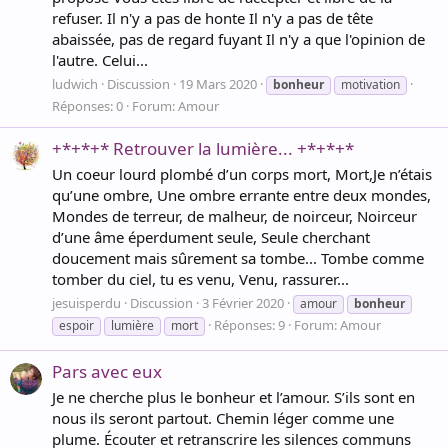
refuser. Il n'y a pas de honte Il n'y a pas de tête
abaissée, pas de regard fuyant Il n'y a que l'opinion de
l'autre. Celui...
ludwich
Discussion
19 Mars 2020
bonheur
motivation
Réponses: 0
Forum:
Amour
+*+*+* Retrouver la lumière... +*+*+*
Un coeur lourd plombé d’un corps mort, Mort,Je n’étais
qu’une ombre, Une ombre errante entre deux mondes,
Mondes de terreur, de malheur, de noirceur, Noirceur
d’une âme éperdument seule, Seule cherchant
doucement mais sûrement sa tombe... Tombe comme
tomber du ciel, tu es venu, Venu, rassurer...
jesuisperdu
Discussion
3 Février 2020
amour
bonheur
Réponses: 9
Forum:
Amour
espoir
lumière
mort
Pars avec eux
Je ne cherche plus le bonheur et l’amour. S’ils sont en
nous ils seront partout. Chemin léger comme une
plume. Écouter et retranscrire les silences communs