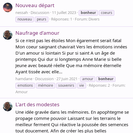
Nouveau départ
nessah
Discussion
11 Juillet 2023
bonheur
coeurs
Réponses: 1
Forum:
Divers
nouveau
peurs
Naufrage d'amour
Si ce n'est pas les étoiles Mon égarement serait fatal
Mon coeur saignant chavirait Vers les émotions innées
D'un amour si lointain Si pur si saint A un âge de
printemps Qui dur si longtemps Anne Marie si belle
Jeune avec beauté réelle Que ma mémoire éternelle
Ayant tissée avec elle...
hamdane
Discussion
27 Juin 2021
amour
bonheur
Réponses: 2
Forum:
emotions
mémoire
souvenirs
vie
Amour
L'art des modestes
Une idée gravée dans les mémoires. En apophtegme se
propage comme pouvoir Laissant sur les terrains le
meilleur ferment Qui réactive la poussée des semences
tout doucement. Afin de créer les plus belles