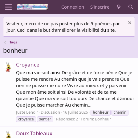
Connexion
S'inscrire
Visiteur, merci de ne pas poster plus de 5 poèmes par
jour. Ceci dans le but d'améliorer la visibilité du site.
Tags
bonheur
Croyance
Que ma vie soit ainsi De grâce et de force bénie Que je
puisse me rendre Au chemin que je vais prendre Que
rien ne puisse me nuire Vivre au mieux et y parvenir
Que mon âme soit ainsi De volonté et de calme
garantie Que ma vie soit toujours De chance et d'amour
Que je puisse marcher Au chemin...
Juste Lenoir
Discussion
16 Juillet 2026
bonheur
chemin
Réponses: 2
Forum:
Bonheur
croyance
sentier
Doux Tableaux