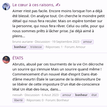
Le cœur à ces raisons, ✍️
Aimer n’est pas facile. Encore moins lorsque l’on a déjà
été blessé. On analyse tout. On cherche le moindre petit
détail qui nous fera reculer. Mais on espère tomber sur
la personne, qui nous fera rêver. Celui ou celle, pour qui
nous sommes prêts à lâcher prise. J’ai déjà aimé à
pleins...
bruno auriane
Discussion
19 Septembre 2023
amour
Réponses: 1
Forum:
Amour
bonheur
tristesse
ÉTATS
Abrutis, abusé par ces tourments de la vie On décroche
un sourire qui s’ennuie Mais un sourire quand même !
Commencement d’un nouvel état-d’esprit Dans état-
d’âme meurtri Étale le sarcasme de la désinvolture De
se libérer de cette imposture D’un état-de-conscience
létal Un état-des-lieux, dans...
nessah
Discussion
6 Aout 2023
amour
bonheur
état
Réponses: 0
Forum:
Bonheur
liberté