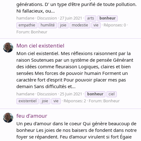
générations. D' un type d'être purifié de toute pollution.
Ni fallacieux, ou...
hamdane
Discussion
27 Juin 2021
arts
bonheur
Réponses: 0
empathie
humilité
joie
modestie
vie
Forum:
Bonheur
Mon ciel existentiel
Mon ciel existentiel. Mes réflexions raisonnent par la
raison Soutenues par un système de pensée Générant
des idées comme fleuraison Logiques, claires et bien
sensées Mes forces de pouvoir humain Forment un
caractère fort d'esprit Pour pouvoir placer mes pas
demain Sans difficultés et...
hamdane
Discussion
25 Juin 2021
bonheur
ciel
Réponses: 2
Forum:
Bonheur
existentiel
joie
vie
feu d'amour
Un peu d'amour dans le coeur Qui génère beaucoup de
bonheur Les joies de nos baisers de fondent dans notre
foyer se répandent. Feu d'amour virulent si fort Égaie