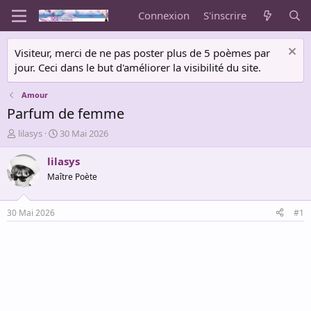
Connexion
S'inscrire
Visiteur, merci de ne pas poster plus de 5 poèmes par
jour. Ceci dans le but d'améliorer la visibilité du site.
Amour
Parfum de femme
A
D
lilasys
30 Mai 2026
u
a
t
t
lilasys
e
e
Maître Poète
u
d
r
e
d
d
30 Mai 2026
#1
e
é
l
b
a
u
d
t
i
s
c
u