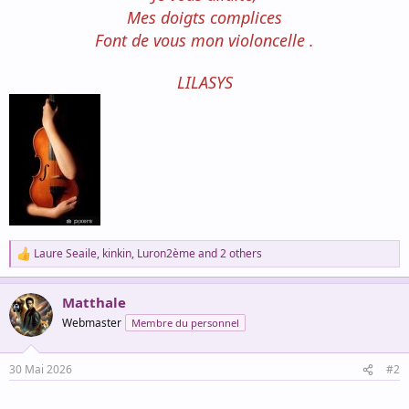
Mes doigts complices
Font de vous mon violoncelle .
LILASYS
Laure Seaile
,
kinkin
,
Luron2ème
and 2 others
R
e
a
Matthale
c
t
Webmaster
Membre du personnel
i
o
n
30 Mai 2026
#2
s
: