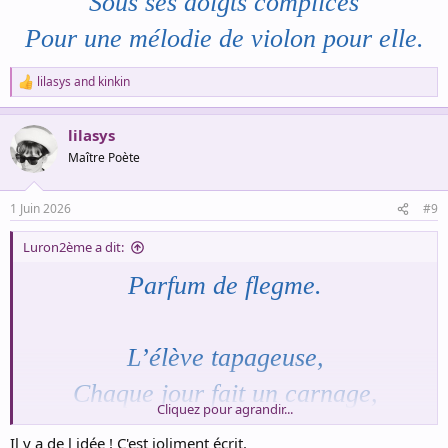
Sous ses doigts complices
Pour une mélodie de violon pour elle.
lilasys
and
kinkin
R
e
a
lilasys
c
t
Maître Poète
i
o
n
1 Juin 2026
#9
s
:
Luron2ème a dit:
Parfum de flegme.
L’élève tapageuse,
Chaque jour fait un carnage,
Cliquez pour agrandir...
Sa peur dénie l'art cher,
Il y a de l idée ! C'est joliment écrit.