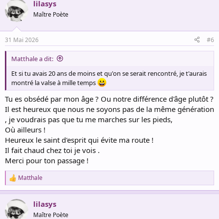
lilasys
c
t
Maître Poète
i
o
n
31 Mai 2026
#6
s
:
Matthale a dit:
Et si tu avais 20 ans de moins et qu'on se serait rencontré, je t'aurais
montré la valse à mille temps
Tu es obsédé par mon âge ? Ou notre différence d'âge plutôt ?
Il est heureux que nous ne soyons pas de la même génération
, je voudrais pas que tu me marches sur les pieds,
Où ailleurs !
Heureux le saint d'esprit qui évite ma route !
Il fait chaud chez toi je vois .
Merci pour ton passage !
Matthale
R
e
a
lilasys
c
t
Maître Poète