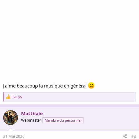
J'aime beaucoup la musique en général
lilasys
R
e
a
Matthale
c
t
Webmaster
Membre du personnel
i
o
n
31 Mai 2026
#3
s