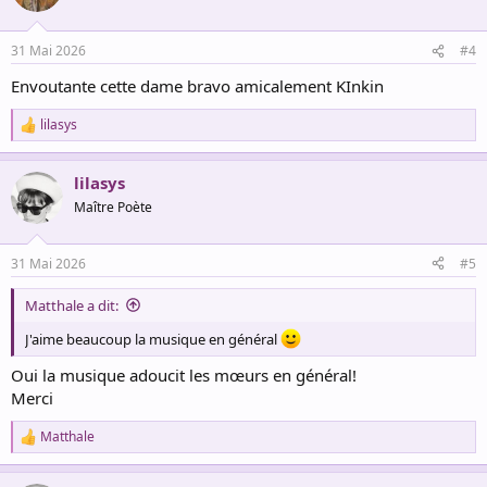
i
o
n
31 Mai 2026
#4
s
:
Envoutante cette dame bravo amicalement KInkin
lilasys
R
e
a
lilasys
c
t
Maître Poète
i
o
n
31 Mai 2026
#5
s
:
Matthale a dit:
J'aime beaucoup la musique en général
Oui la musique adoucit les mœurs en général!
Merci
Matthale
R
e
a