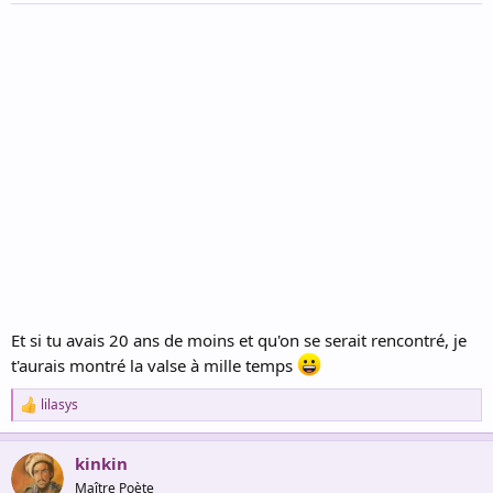
:
Et si tu avais 20 ans de moins et qu'on se serait rencontré, je
t'aurais montré la valse à mille temps
lilasys
R
e
a
kinkin
c
t
Maître Poète