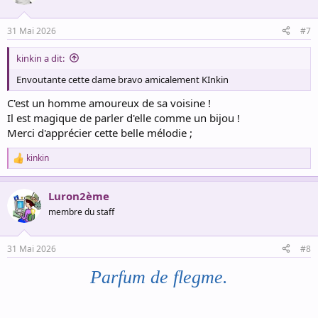
i
o
n
31 Mai 2026
#7
s
:
kinkin a dit:
Envoutante cette dame bravo amicalement KInkin
C'est un homme amoureux de sa voisine !
Il est magique de parler d'elle comme un bijou !
Merci d'apprécier cette belle mélodie ;
kinkin
R
e
a
Luron2ème
c
t
membre du staff
i
o
n
31 Mai 2026
#8
s
:
Parfum de flegme.