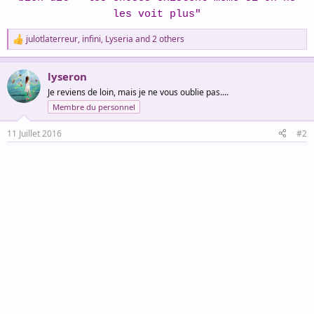
les voit plus"
julotlaterreur
,
infini
,
Lyseria
and 2 others
R
e
a
lyseron
c
t
Je reviens de loin, mais je ne vous oublie pas....
i
Membre du personnel
o
n
s
11 Juillet 2016
#2
: