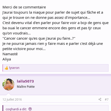
Merci de se commentaire
J'aurai toujours la niaque pour parler de sujet qui fâche et a
qui je trouve on ne donne pas assez d'importance...
C'est devenu vital d'en parler pour faire voir a bcp de gens que
ba ouai le cancer emmene encore des gens et pas tjr ceux
qu'on voudrais...
"Cancer cancer qu'es que j'aurai pu faire..?"
Je ne pourrai jamais rien y faire mais e parler c'est déjà une
petite victoire pour moi...
Namasté
Aliya
lyseron
R
e
a
laïla5073
c
t
Maître Poète
i
o
n
12 Juillet 2016
#7
s
:
coqhardi a dit: