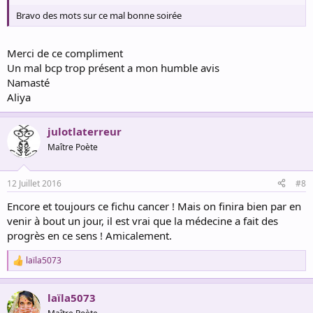
Bravo des mots sur ce mal bonne soirée
Merci de ce compliment
Un mal bcp trop présent a mon humble avis
Namasté
Aliya
julotlaterreur
Maître Poète
12 Juillet 2016
#8
Encore et toujours ce fichu cancer ! Mais on finira bien par en
venir à bout un jour, il est vrai que la médecine a fait des
progrès en ce sens ! Amicalement.
laïla5073
R
e
a
laïla5073
c
t