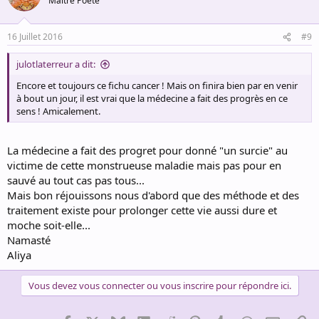
Maître Poète
i
o
n
16 Juillet 2016
#9
s
:
julotlaterreur a dit:
Encore et toujours ce fichu cancer ! Mais on finira bien par en venir
à bout un jour, il est vrai que la médecine a fait des progrès en ce
sens ! Amicalement.
La médecine a fait des progret pour donné "un surcie" au
victime de cette monstrueuse maladie mais pas pour en
sauvé au tout cas pas tous...
Mais bon réjouissons nous d'abord que des méthode et des
traitement existe pour prolonger cette vie aussi dure et
moche soit-elle...
Namasté
Aliya
Vous devez vous connecter ou vous inscrire pour répondre ici.