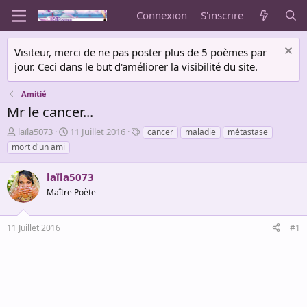
Connexion
S'inscrire
Visiteur, merci de ne pas poster plus de 5 poèmes par
jour. Ceci dans le but d'améliorer la visibilité du site.
Amitié
Mr le cancer...
A
D
T
laïla5073
11 Juillet 2016
cancer
maladie
métastase
u
a
a
mort d'un ami
t
t
g
e
e
s
laïla5073
u
d
r
Maître Poète
e
d
d
e
é
11 Juillet 2016
#1
l
b
a
u
d
t
i
s
c
u