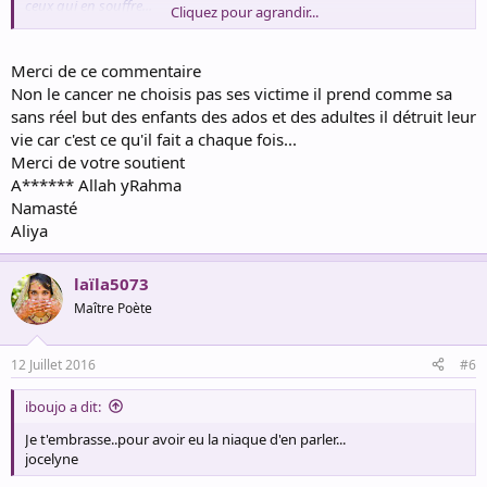
ceux qui en souffre...
Cliquez pour agrandir...
Je compatis à votre douleur et vous embrasse très fort...Bon
courage...Lys
Merci de ce commentaire
Des fleurs pour votre amie ...Que son âme soit en paix.
Non le cancer ne choisis pas ses victime il prend comme sa
sans réel but des enfants des ados et des adultes il détruit leur
vie car c'est ce qu'il fait a chaque fois...
Merci de votre soutient
A****** Allah yRahma
Namasté
Aliya
laïla5073
Maître Poète
12 Juillet 2016
#6
iboujo a dit:
Je t'embrasse..pour avoir eu la niaque d'en parler...
jocelyne