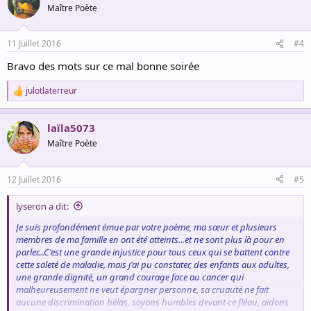
Maître Poète
11 Juillet 2016
#4
Bravo des mots sur ce mal bonne soirée
julotlaterreur
R
e
a
laïla5073
c
t
Maître Poète
i
o
n
12 Juillet 2016
#5
s
:
lyseron a dit:
Je suis profondément émue par votre poème, ma sœur et plusieurs
membres de ma famille en ont été atteints...et ne sont plus là pour en
parler...C'est une grande injustice pour tous ceux qui se battent contre
cette saleté de maladie, mais j'ai pu constater, des enfants aux adultes,
une grande dignité, un grand courage face au cancer qui
malheureusement ne veut épargner personne, sa cruauté ne fait
aucune discrimination hélas, soyons humbles devant ce fléau, aidons