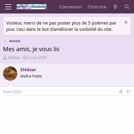
Connexion
S'inscrire
Visiteur, merci de ne pas poster plus de 5 poèmes par
jour. Ceci dans le but d'améliorer la visibilité du site.
Amitié
Mes amis, je vous lis
A
D
Eléâzar
9 Juin 2025
u
a
t
t
Eléâzar
e
e
Maître Poète
u
d
r
e
d
d
9 Juin 2025
#1
e
é
l
b
a
u
d
t
i
s
c
u