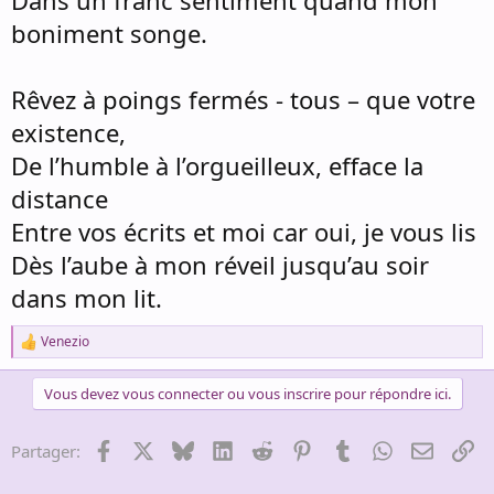
boniment songe.
Rêvez à poings fermés - tous – que votre
existence,
De l’humble à l’orgueilleux, efface la
distance
Entre vos écrits et moi car oui, je vous lis
Dès l’aube à mon réveil jusqu’au soir
dans mon lit.
Venezio
R
e
a
Vous devez vous connecter ou vous inscrire pour répondre ici.
c
t
i
Facebook
X
Bluesky
LinkedIn
Reddit
Pinterest
Tumblr
WhatsApp
Email
Li
Partager:
o
n
s