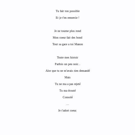
Tu fait ton possible
Et je t'en remercie !
Je ne tourne plus rond
Mon coeur fait des bond
Tout sa gace a toi Manon
Toute mes histoir
Parfois un peu noir...
Alor que tu ne m'avais rien demandé
Mais
Tu ne ma a pas rejeté
Tu ma écouté
Consolé
...
Je t'adort coeur.