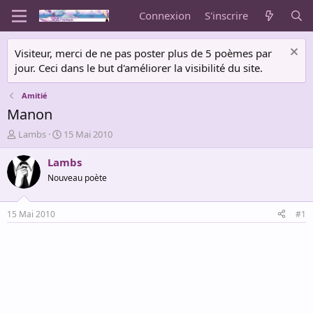
Connexion
S'inscrire
Visiteur, merci de ne pas poster plus de 5 poèmes par
jour. Ceci dans le but d'améliorer la visibilité du site.
Amitié
Manon
A
D
Lambs
15 Mai 2010
u
a
t
t
Lambs
e
e
Nouveau poète
u
d
r
e
d
d
15 Mai 2010
#1
e
é
l
b
a
u
d
t
i
s
c
u