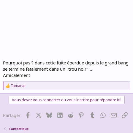
Pourquoi pas ? dans cette fuite éperdue depuis le grand bang
se termine fatalement dans un "trou noir"...
Amicalement
Tamanar
R
e
a
Vous devez vous connecter ou vous inscrire pour répondre ici.
c
t
i
Facebook
X
Bluesky
LinkedIn
Reddit
Pinterest
Tumblr
WhatsApp
Email
Li
Partager:
o
n
s
Fantastique
: