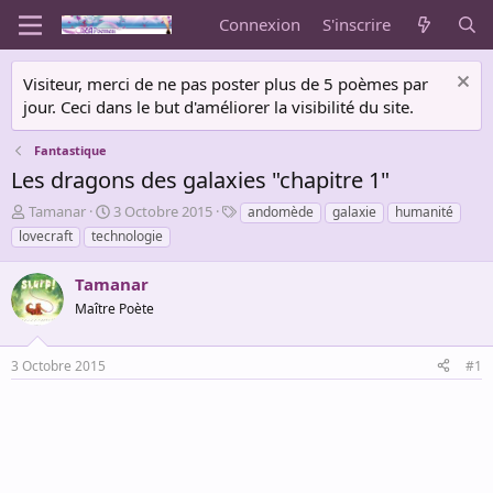
Connexion
S'inscrire
Visiteur, merci de ne pas poster plus de 5 poèmes par
jour. Ceci dans le but d'améliorer la visibilité du site.
Fantastique
Les dragons des galaxies "chapitre 1"
A
D
T
Tamanar
3 Octobre 2015
andomède
galaxie
humanité
u
a
a
lovecraft
technologie
t
t
g
e
e
s
Tamanar
u
d
r
Maître Poète
e
d
d
e
é
3 Octobre 2015
#1
l
b
a
u
d
t
i
s
c
u