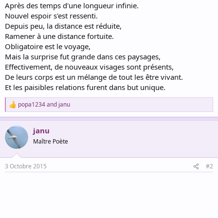
Après des temps d'une longueur infinie.
Nouvel espoir s'est ressenti.
Depuis peu, la distance est réduite,
Ramener à une distance fortuite.
Obligatoire est le voyage,
Mais la surprise fut grande dans ces paysages,
Effectivement, de nouveaux visages sont présents,
De leurs corps est un mélange de tout les être vivant.
Et les paisibles relations furent dans but unique.
popa1234
and
janu
R
e
a
janu
c
t
Maître Poète
i
o
n
3 Octobre 2015
#2
s
: