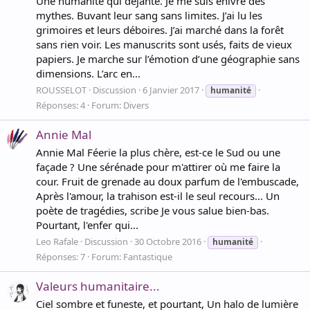
Une humanité qui déjante. Je me suis enivré des
mythes. Buvant leur sang sans limites. J’ai lu les
grimoires et leurs déboires. J’ai marché dans la forêt
sans rien voir. Les manuscrits sont usés, faits de vieux
papiers. Je marche sur l’émotion d’une géographie sans
dimensions. L’arc en...
ROUSSELOT
Discussion
6 Janvier 2017
humanité
Réponses: 4
Forum:
Divers
Annie Mal
Annie Mal Féerie la plus chère, est-ce le Sud ou une
façade ? Une sérénade pour m'attirer où me faire la
cour. Fruit de grenade au doux parfum de l'embuscade,
Après l'amour, la trahison est-il le seul recours... Un
poète de tragédies, scribe Je vous salue bien-bas.
Pourtant, l'enfer qui...
Leo Rafale
Discussion
30 Octobre 2016
humanité
Réponses: 7
Forum:
Fantastique
Valeurs humanitaire...
Ciel sombre et funeste, et pourtant, Un halo de lumière