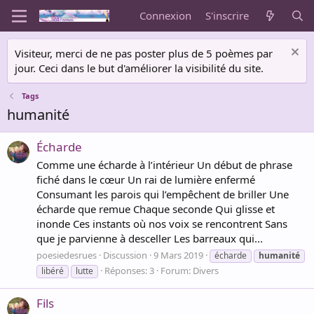
Connexion
S'inscrire
Visiteur, merci de ne pas poster plus de 5 poèmes par
jour. Ceci dans le but d'améliorer la visibilité du site.
Tags
humanité
Écharde
Comme une écharde à l’intérieur Un début de phrase
fiché dans le cœur Un rai de lumière enfermé
Consumant les parois qui l’empêchent de briller Une
écharde que remue Chaque seconde Qui glisse et
inonde Ces instants où nos voix se rencontrent Sans
que je parvienne à desceller Les barreaux qui...
poesiedesrues
Discussion
9 Mars 2019
écharde
humanité
Réponses: 3
Forum:
Divers
libéré
lutte
Fils