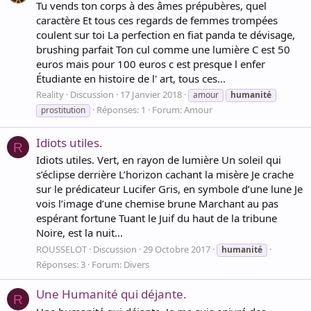
Tu vends ton corps à des âmes prépubères, quel
caractère Et tous ces regards de femmes trompées
coulent sur toi La perfection en fiat panda te dévisage,
brushing parfait Ton cul comme une lumière C est 50
euros mais pour 100 euros c est presque l enfer
Étudiante en histoire de l' art, tous ces...
Reality
Discussion
17 Janvier 2018
amour
humanité
Réponses: 1
Forum:
Amour
prostitution
Idiots utiles.
R
Idiots utiles. Vert, en rayon de lumière Un soleil qui
s’éclipse derrière L’horizon cachant la misère Je crache
sur le prédicateur Lucifer Gris, en symbole d’une lune Je
vois l’image d’une chemise brune Marchant au pas
espérant fortune Tuant le Juif du haut de la tribune
Noire, est la nuit...
ROUSSELOT
Discussion
29 Octobre 2017
humanité
Réponses: 3
Forum:
Divers
Une Humanité qui déjante.
R