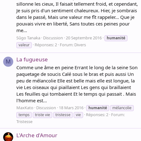
sillonne les cieux, Il faisait tellement froid, et cependant,
Je suis pris d'un sentiment chaleureux. Hier, je sombrais
dans le passé, Mais une valeur me fît rappeler... Que je
pouvais vivre en liberté, Sans toutes ces peines pour
me...
Sûgo Tanaka
Discussion
20 Septembre 2016
humanité
Réponses: 2
Forum:
Divers
valeur
La fugueuse
M
Comme une âme en peine Errant le long de la seine Son
paquetage de soucis Calé sous le bras et puis aussi Un
peu de mélancolie Elle est belle mais elle est longue, la
vie Les oiseaux qui piaillaient Les gens qui braillaient
Les feuilles qui tombaient Et le temps qui passait . Mais
l'homme est...
MaxKato
Discussion
18 Mars 2016
humanité
mélancolie
Réponses: 2
Forum:
temps
triste vie
tristesse
vie
Tristesse
L'Arche d'Amour