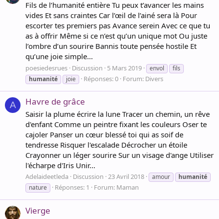
Fils de l’humanité entière Tu peux t’avancer les mains
vides Et sans craintes Car l’œil de l’ainé sera là Pour
escorter tes premiers pas Avance serein Avec ce que tu
as à offrir Même si ce n’est qu’un unique mot Ou juste
l’ombre d’un sourire Bannis toute pensée hostile Et
qu’une joie simple...
poesiedesrues
Discussion
5 Mars 2019
envol
fils
Réponses: 0
Forum:
Divers
humanité
joie
Havre de grâce
A
Saisir la plume écrire la lune Tracer un chemin, un rêve
d'enfant Comme un peintre fixant les couleurs Oser te
cajoler Panser un cœur blessé toi qui as soif de
tendresse Risquer l'escalade Décrocher un étoile
Crayonner un léger sourire Sur un visage d'ange Utiliser
l'écharpe d'Iris Unir...
Adelaideetleda
Discussion
23 Avril 2018
amour
humanité
Réponses: 1
Forum:
Maman
nature
Vierge