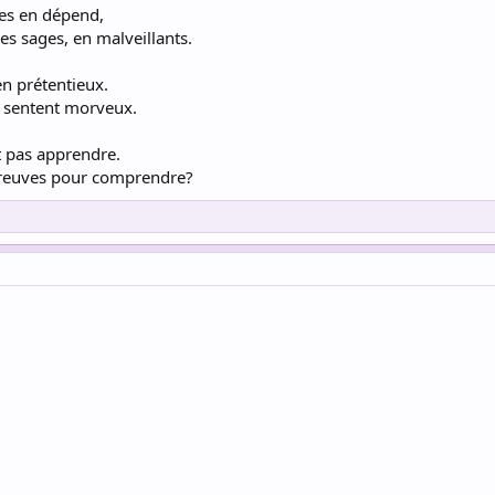
tes en dépend,
es sages, en malveillants.
en prétentieux.
e sentent morveux.
t pas apprendre.
s preuves pour comprendre?