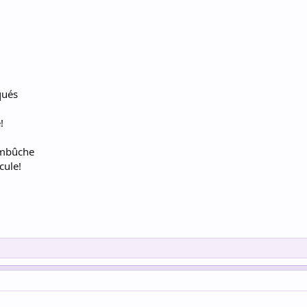
iqués
!
embûche
cule!