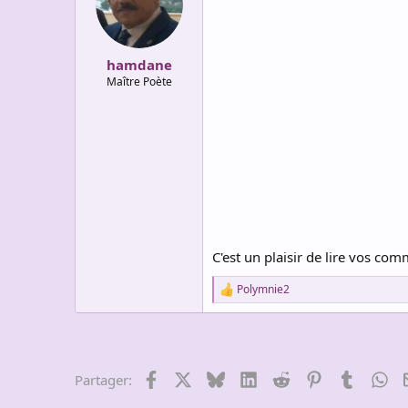
i
o
n
s
:
hamdane
Maître Poète
C'est un plaisir de lire vos c
Polymnie2
R
e
a
c
t
i
Facebook
X
Bluesky
LinkedIn
Reddit
Pinterest
Tumblr
Wh
Partager:
o
n