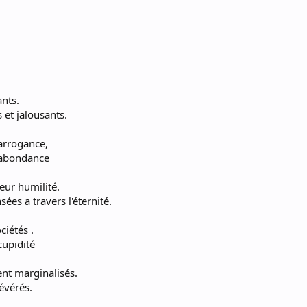
ants.
s et jalousants.
 arrogance,
 abondance
eur humilité.
sées a travers l'éternité.
ciétés .
cupidité
nt marginalisés.
révérés.