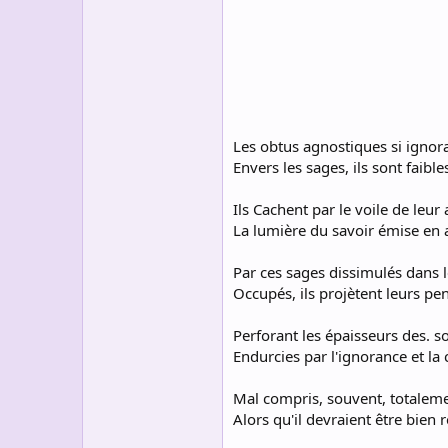
s
c
u
s
s
i
o
n
Les obtus agnostiques si ignor
Envers les sages, ils sont faible
Ils Cachent par le voile de leur
La lumière du savoir émise en
Par ces sages dissimulés dans l
Occupés, ils projètent leurs pen
Perforant les épaisseurs des. so
Endurcies par l'ignorance et la 
Mal compris, souvent, totaleme
Alors qu'il devraient être bien 