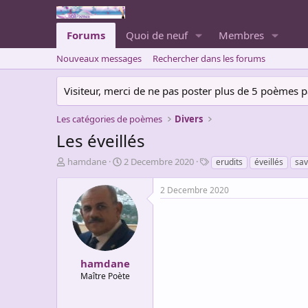
Forums
Quoi de neuf
Membres
Nouveaux messages
Rechercher dans les forums
Visiteur, merci de ne pas poster plus de 5 poèmes par 
Les catégories de poèmes
Divers
Les éveillés
A
D
T
hamdane
2 Decembre 2020
erudits
éveillés
sav
u
a
a
t
t
g
2 Decembre 2020
e
e
s
u
d
r
e
d
d
e
é
l
b
hamdane
a
u
Maître Poète
d
t
i