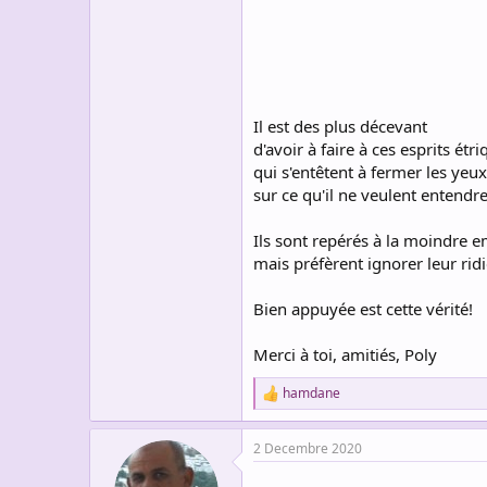
Il est des plus décevant
d'avoir à faire à ces esprits étr
qui s'entêtent à fermer les yeux
sur ce qu'il ne veulent entendre
Ils sont repérés à la moindre 
mais préfèrent ignorer leur ridi
Bien appuyée est cette vérité!
Merci à toi, amitiés, Poly
hamdane
R
e
a
2 Decembre 2020
c
t