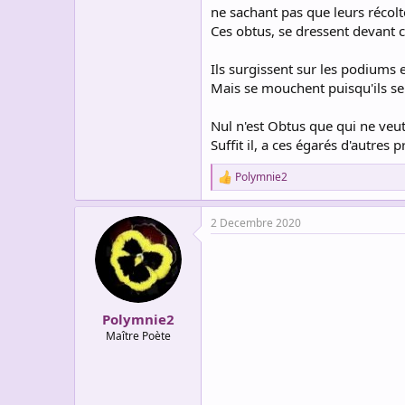
ne sachant pas que leurs récol
Ces obtus, se dressent devant c
Ils surgissent sur les podiums 
Mais se mouchent puisqu'ils s
Nul n'est Obtus que qui ne veu
Suffit il, a ces égarés d'autre
Polymnie2
R
e
a
2 Decembre 2020
c
t
i
o
n
s
:
Polymnie2
Maître Poète