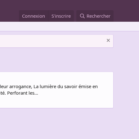
Connexion
S'inscrire
Rechercher
de leur arrogance, La lumière du savoir émise en
é. Perforant les...