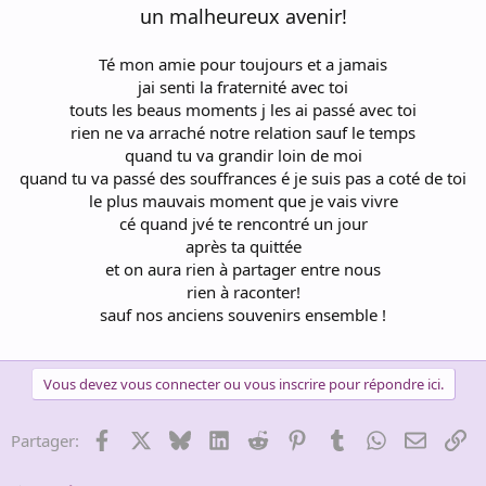
un malheureux avenir!
Té mon amie pour toujours et a jamais
jai senti la fraternité avec toi
touts les beaus moments j les ai passé avec toi
rien ne va arraché notre relation sauf le temps
quand tu va grandir loin de moi
quand tu va passé des souffrances é je suis pas a coté de toi
le plus mauvais moment que je vais vivre
cé quand jvé te rencontré un jour
après ta quittée
et on aura rien à partager entre nous
rien à raconter!
sauf nos anciens souvenirs ensemble !
Vous devez vous connecter ou vous inscrire pour répondre ici.
Facebook
X
Bluesky
LinkedIn
Reddit
Pinterest
Tumblr
WhatsApp
Email
Li
Partager: