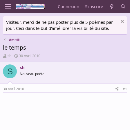
Connexion
S'inscrire
Visiteur, merci de ne pas poster plus de 5 poèmes par
jour. Ceci dans le but d'améliorer la visibilité du site.
Amitié
le temps
A
D
sh
30 Avril 2010
u
a
t
t
sh
S
e
e
Nouveau poète
u
d
r
e
d
d
30 Avril 2010
#1
e
é
l
b
a
u
d
t
i
s
c
u