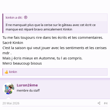
kinkin a dit:
Il ne manquait plus que la cerise sur le gâteau avec cet écrit ce
manque est réparé bravo amicalement Kinkin
Tu me fais toujours rire dans tes écrits et tes commentaires.
Sacré Kinkin
C'est la saison qui veut jouer avec les sentiments et les cerises
mdr .
Mais j écris mieux en Automne, tu l as compris.
Merci beaucoup bisous
kinkin
R
e
a
Luron2ème
c
t
membre du staff
i
o
n
20 Mai 2026
#4
s
: