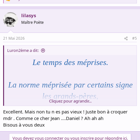
R
e
a
lilasys
c
t
Maître Poète
i
o
n
21 Mai 2026
#5
s
:
Luron2ème a dit:
Le temps des méprises.
La norme méprisée par certains signe
les grands-pères,
Cliquez pour agrandir...
Je subis depuis quelques jours, un
Excellent. Mais non tu n es pas vieux ! Juste bon à croquer
grand écart net,
mdr . Comme ce cher Jean ....Daniel ? Ah ah ah
Bisous à vous deux
Qui voyageait sans raison au bord de
Vous devez vous connecter ou vous inscrire pour répondre ici.