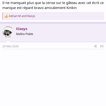
Il ne manquait plus que la cerise sur le gâteau avec cet écrit ce
manque est réparé bravo amicalement Kinkin
Adrian M
and
lilasys
R
e
a
lilasys
c
t
Maître Poète
i
o
n
20 Mai 2026
#3
s
: