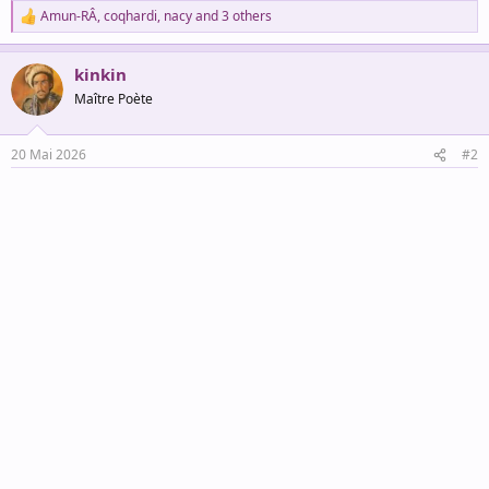
Amun-RÂ
,
coqhardi
,
nacy
and 3 others
R
e
a
kinkin
c
t
Maître Poète
i
o
n
20 Mai 2026
#2
s
: