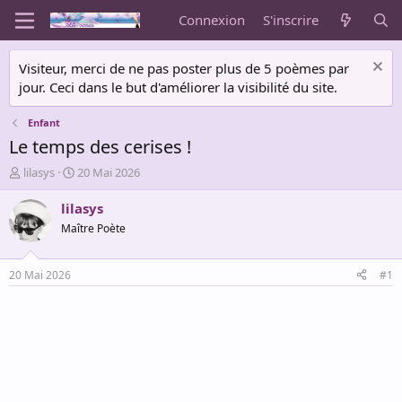
Connexion
S'inscrire
Visiteur, merci de ne pas poster plus de 5 poèmes par
jour. Ceci dans le but d'améliorer la visibilité du site.
Enfant
Le temps des cerises !
A
D
lilasys
20 Mai 2026
u
a
t
t
lilasys
e
e
Maître Poète
u
d
r
e
d
d
20 Mai 2026
#1
e
é
l
b
a
u
d
t
i
s
c
u