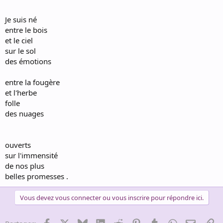
Je suis né
entre le bois
et le ciel
sur le sol
des émotions
entre la fougère
et l'herbe
folle
des nuages
ouverts
sur l'immensité
de nos plus
belles promesses .
Vous devez vous connecter ou vous inscrire pour répondre ici.
Facebook
X
Bluesky
LinkedIn
Reddit
Pinterest
Tumblr
WhatsApp
Email
Li