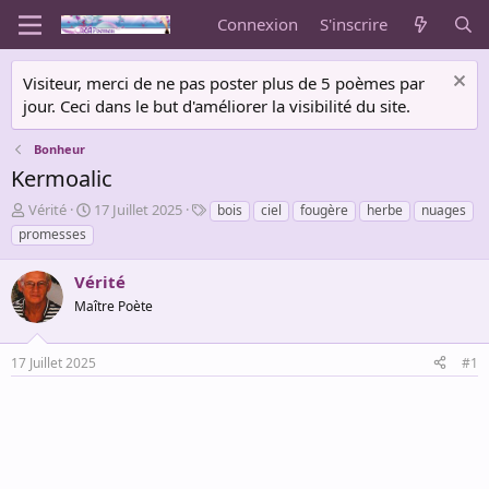
Connexion
S'inscrire
Visiteur, merci de ne pas poster plus de 5 poèmes par
jour. Ceci dans le but d'améliorer la visibilité du site.
Bonheur
Kermoalic
A
D
T
Vérité
17 Juillet 2025
bois
ciel
fougère
herbe
nuages
u
a
a
promesses
t
t
g
e
e
s
Vérité
u
d
r
Maître Poète
e
d
d
e
é
17 Juillet 2025
#1
l
b
a
u
d
t
i
s
c
u