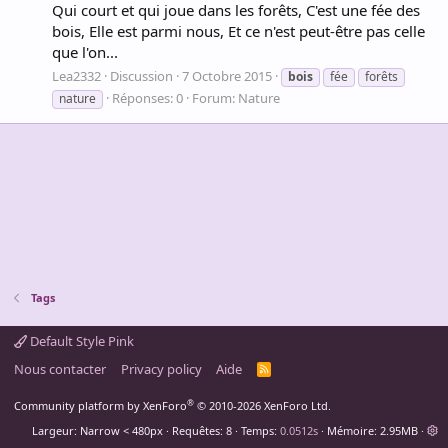
Qui court et qui joue dans les forêts, C'est une fée des
bois, Elle est parmi nous, Et ce n'est peut-être pas celle
que l'on...
Lea2332
Discussion
7 Octobre 2015
bois
fée
forêts
Réponses: 0
Forum:
Nature
nature
Tags
Default Style Pink
Nous contacter
Privacy policy
Aide
R
S
S
®
Community platform by XenForo
© 2010-2026 XenForo Ltd.
Largeur
Requêtes
8
Temps
0.0512s
Mémoire
2.95MB