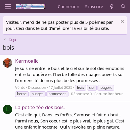
Connexion
S'inscrire
Visiteur, merci de ne pas poster plus de 5 poèmes par
jour. Ceci dans le but d'améliorer la visibilité du site.
Tags
bois
Kermoalic
Je suis né entre le bois et le ciel sur le sol des émotions
entre la fougère et l'herbe folle des nuages ouverts sur
l'immensité de nos plus belles promesses .
Vérité
Discussion
17 Juillet 2025
bois
ciel
fougère
Réponses: 0
Forum:
Bonheur
herbe
nuages
promesses
La petite fée des bois.
L
C'est elle qui, Dans les forêts, S'amuse et fait du bruit.
Parmi nous, Son coeur est le plus vrai, le plus gai. C'est
une enfant innocente, Qui virevolte en pleine nature,