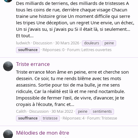
Des milliards de terriens, des milliards de tristesses A
tous les coins de rue, derrière chaque visage Chacun
traine une histoire grise Un moment difficile qui serre
les tripes Une déception, un regret Une envie, un échec,
Un si j’avais su, si j’avais pu Si il était là, si seulement…
Et tout...
ludwich
Discussion
30 Mars 2026
douleurs
peine
Réponses: 0
Forum:
Lettres ouvertes
souffrance
Triste errance
Triste errance Mon âme en peine, erre et cherche son
dessein. Ce soir, tu me rends blême avec tes mots
assassins. Sortie pour toi de ma bulle, je me sens
ridicule, Car la réalité est là et me rend noctambule.
Impossible de fermer l'œil, de vivre, d'avancer, Je te
croyais à l'écoute, franc et...
Calith
Discussion
30 Mai 2022
peine
sentiments
Réponses: 4
Forum:
Tristesse
souffrance
tristesse
Mélodies de mon être