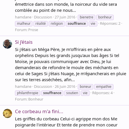
émettrice dans son monde, la noirceur du vide sera
comblée au point de ne nous...
hamdane
Discussion
27 Juin 2016
bienetre
bonheur
Réponses: 2
malheur
réalité
religion
souffrance
vie
Forum:
Prose
Si j’étais
Si j'étais un Méga Père, Je m’offrirais en père aux
orphelins Depuis les grands jusqu'aux bas âges Si tel
Moïse, je pouvais communiquer avec Dieu, Je lui
demanderais de refondre le moule des méchants en
celui de Sages Si j'étais Nuage, Je m’épancherais en pluie
sur les terres asséchées, afin...
hamdane
Discussion
26 Juin 2016
boneur
empathie
Réponses: 4
philanthropie
souffrance
soutien
vie
Forum:
Bonheur
Ce corbeau m'a fini...
Les griffes du corbeau Celui-ci agrippe mon dos Me
poignarde l'intérieur Et tente de prendre mon coeur