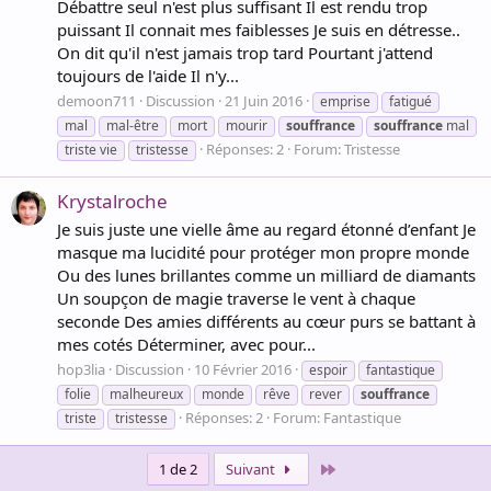
Débattre seul n'est plus suffisant Il est rendu trop
puissant Il connait mes faiblesses Je suis en détresse..
On dit qu'il n'est jamais trop tard Pourtant j'attend
toujours de l'aide Il n'y...
demoon711
Discussion
21 Juin 2016
emprise
fatigué
mal
mal-être
mort
mourir
souffrance
souffrance
mal
Réponses: 2
Forum:
Tristesse
triste vie
tristesse
Krystalroche
Je suis juste une vielle âme au regard étonné d’enfant Je
masque ma lucidité pour protéger mon propre monde
Ou des lunes brillantes comme un milliard de diamants
Un soupçon de magie traverse le vent à chaque
seconde Des amies différents au cœur purs se battant à
mes cotés Déterminer, avec pour...
hop3lia
Discussion
10 Février 2016
espoir
fantastique
folie
malheureux
monde
rêve
rever
souffrance
Réponses: 2
Forum:
Fantastique
triste
tristesse
Dernier
1 de 2
Suivant