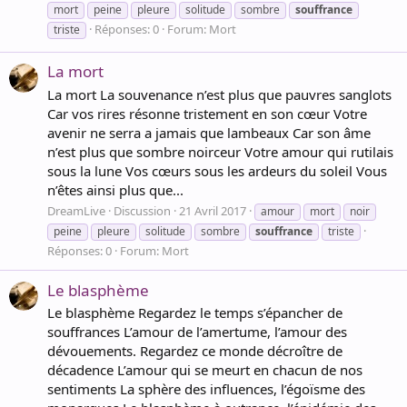
mort
peine
pleure
solitude
sombre
souffrance
Réponses: 0
Forum:
Mort
triste
La mort
La mort La souvenance n’est plus que pauvres sanglots
Car vos rires résonne tristement en son cœur Votre
avenir ne serra a jamais que lambeaux Car son âme
n’est plus que sombre noirceur Votre amour qui rutilais
sous la lune Vos cœurs sous les ardeurs du soleil Vous
n’êtes ainsi plus que...
DreamLive
Discussion
21 Avril 2017
amour
mort
noir
peine
pleure
solitude
sombre
souffrance
triste
Réponses: 0
Forum:
Mort
Le blasphème
Le blasphème Regardez le temps s’épancher de
souffrances L’amour de l’amertume, l’amour des
dévouements. Regardez ce monde décroître de
décadence L’amour qui se meurt en chacun de nos
sentiments La sphère des influences, l’égoïsme des