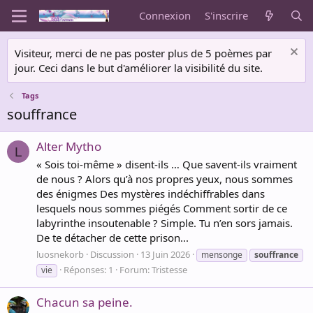
Connexion
S'inscrire
Visiteur, merci de ne pas poster plus de 5 poèmes par
jour. Ceci dans le but d'améliorer la visibilité du site.
Tags
souffrance
Alter Mytho
L
« Sois toi-même » disent-ils … Que savent-ils vraiment
de nous ? Alors qu’à nos propres yeux, nous sommes
des énigmes Des mystères indéchiffrables dans
lesquels nous sommes piégés Comment sortir de ce
labyrinthe insoutenable ? Simple. Tu n’en sors jamais.
De te détacher de cette prison...
luosnekorb
Discussion
13 Juin 2026
mensonge
souffrance
Réponses: 1
Forum:
Tristesse
vie
Chacun sa peine.