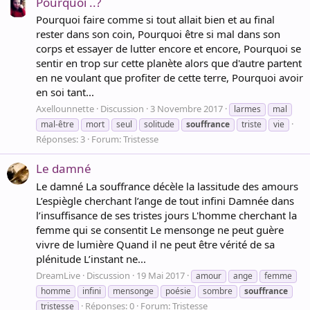
Pourquoi ..?
Pourquoi faire comme si tout allait bien et au final
rester dans son coin, Pourquoi être si mal dans son
corps et essayer de lutter encore et encore, Pourquoi se
sentir en trop sur cette planète alors que d'autre partent
en ne voulant que profiter de cette terre, Pourquoi avoir
en soi tant...
Axellounnette
Discussion
3 Novembre 2017
larmes
mal
mal-être
mort
seul
solitude
souffrance
triste
vie
Réponses: 3
Forum:
Tristesse
Le damné
Le damné La souffrance décèle la lassitude des amours
L’espiègle cherchant l’ange de tout infini Damnée dans
l’insuffisance de ses tristes jours L'homme cherchant la
femme qui se consentit Le mensonge ne peut guère
vivre de lumière Quand il ne peut être vérité de sa
plénitude L’instant ne...
DreamLive
Discussion
19 Mai 2017
amour
ange
femme
homme
infini
mensonge
poésie
sombre
souffrance
Réponses: 0
Forum:
Tristesse
tristesse