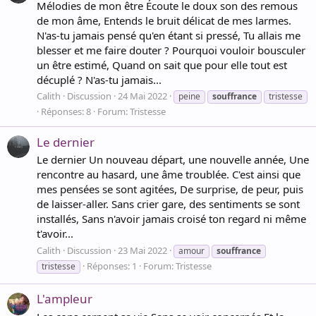
Mélodies de mon être Écoute le doux son des remous
de mon âme, Entends le bruit délicat de mes larmes.
N'as-tu jamais pensé qu'en étant si pressé, Tu allais me
blesser et me faire douter ? Pourquoi vouloir bousculer
un être estimé, Quand on sait que pour elle tout est
décuplé ? N'as-tu jamais...
Calith
Discussion
24 Mai 2022
peine
souffrance
tristesse
Réponses: 8
Forum:
Tristesse
Le dernier
Le dernier Un nouveau départ, une nouvelle année, Une
rencontre au hasard, une âme troublée. C'est ainsi que
mes pensées se sont agitées, De surprise, de peur, puis
de laisser-aller. Sans crier gare, des sentiments se sont
installés, Sans n'avoir jamais croisé ton regard ni même
t'avoir...
Calith
Discussion
23 Mai 2022
amour
souffrance
Réponses: 1
Forum:
Tristesse
tristesse
L'ampleur