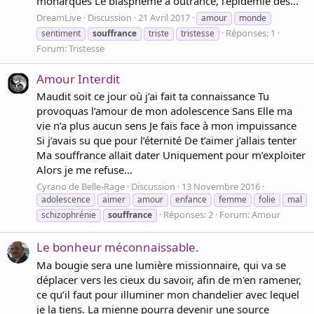
monarques Le blasphème à outrance, l’épidémie des...
DreamLive
Discussion
21 Avril 2017
amour
monde
Réponses: 1
sentiment
souffrance
triste
tristesse
Forum:
Tristesse
Amour Interdit
Maudit soit ce jour où j’ai fait ta connaissance Tu
provoquas l’amour de mon adolescence Sans Elle ma
vie n’a plus aucun sens Je fais face à mon impuissance
Si j’avais su que pour l’éternité De t’aimer j’allais tenter
Ma souffrance allait dater Uniquement pour m’exploiter
Alors je me refuse...
Cyrano de Belle-Rage
Discussion
13 Novembre 2016
adolescence
aimer
amour
enfance
femme
folie
mal
Réponses: 2
Forum:
Amour
schizophrénie
souffrance
Le bonheur méconnaissable.
Ma bougie sera une lumière missionnaire, qui va se
déplacer vers les cieux du savoir, afin de m'en ramener,
ce qu’il faut pour illuminer mon chandelier avec lequel
je la tiens. La mienne pourra devenir une source