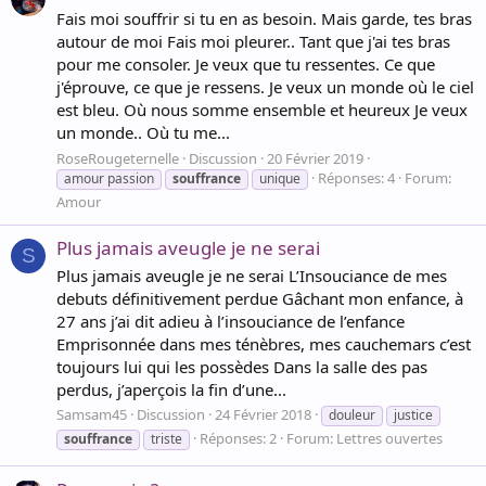
Fais moi souffrir si tu en as besoin. Mais garde, tes bras
autour de moi Fais moi pleurer.. Tant que j'ai tes bras
pour me consoler. Je veux que tu ressentes. Ce que
j'éprouve, ce que je ressens. Je veux un monde où le ciel
est bleu. Où nous somme ensemble et heureux Je veux
un monde.. Où tu me...
RoseRougeternelle
Discussion
20 Février 2019
Réponses: 4
Forum:
amour passion
souffrance
unique
Amour
Plus jamais aveugle je ne serai
S
Plus jamais aveugle je ne serai L’Insouciance de mes
debuts définitivement perdue Gâchant mon enfance, à
27 ans j’ai dit adieu à l’insouciance de l’enfance
Emprisonnée dans mes ténèbres, mes cauchemars c’est
toujours lui qui les possèdes Dans la salle des pas
perdus, j’aperçois la fin d’une...
Samsam45
Discussion
24 Février 2018
douleur
justice
Réponses: 2
Forum:
Lettres ouvertes
souffrance
triste