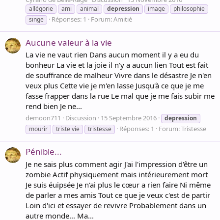
allégorie
ami
animal
depression
image
philosophie
Réponses: 1
Forum:
Amitié
singe
Aucune valeur à la vie
La vie ne vaut rien Dans aucun moment il y a eu du
bonheur La vie et la joie il n'y a aucun lien Tout est fait
de souffrance de malheur Vivre dans le désastre Je n'en
veux plus Cette vie je m'en lasse Jusqu'à ce que je me
fasse frapper dans la rue Le mal que je me fais subir me
rend bien Je ne...
demoon711
Discussion
15 Septembre 2016
depression
Réponses: 1
Forum:
Tristesse
mourir
triste vie
tristesse
Pénible...
Je ne sais plus comment agir J'ai l'impression d'être un
zombie Actif physiquement mais intérieurement mort
Je suis éuipsée Je n'ai plus le cœur a rien faire Ni même
de parler a mes amis Tout ce que je veux c'est de partir
Loin d'ici et essayer de revivre Probablement dans un
autre monde... Ma...