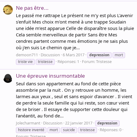
Ne pas être...
Le passé me rattrape Le présent ne m'y est plus L'avenir
s'enfuit Mes choix m'ont mené à une trappe Soudain
une idée m’est apparue Celle de disparaître sous la pluie
Cela semble merveilleux de partir Sans être Mes
cendres partent comme mes émotions Je ne sais plus
où j'en suis Le chemin que je...
demoon711
Discussion
6 Mars 2017
depression
mort
Réponses: 1
Forum:
Tristesse
triste vie
tristesse
Une épreuve insurmontable
Seul dans son appartement au fond de cette pièce
assombrie par la nuit . On y retrouve un homme, les
larmes aux yeux , seul et sans espoir d'avancer . Il vient
de perdre la seule famille qui lui reste, son cœur vient
de se briser . Il essaye de supporter cette douleur qui
l'anéantit, au fond de...
Jolecharmant
Discussion
22 Janvier 2017
depression
Réponses: 0
histoire inventé
mort
suicide
tristesse
Forum:
Tristesse