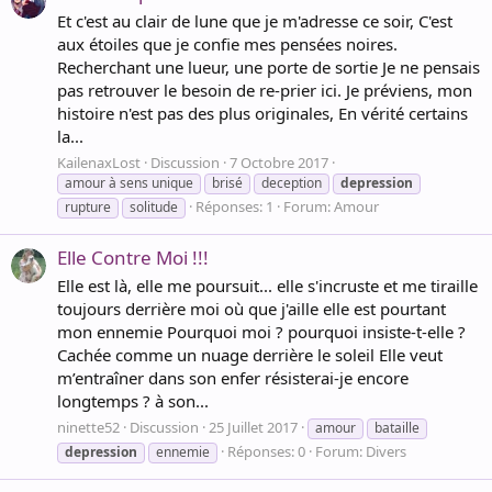
Et c'est au clair de lune que je m'adresse ce soir, C'est
aux étoiles que je confie mes pensées noires.
Recherchant une lueur, une porte de sortie Je ne pensais
pas retrouver le besoin de re-prier ici. Je préviens, mon
histoire n'est pas des plus originales, En vérité certains
la...
KailenaxLost
Discussion
7 Octobre 2017
amour à sens unique
brisé
deception
depression
Réponses: 1
Forum:
Amour
rupture
solitude
Elle Contre Moi !!!
Elle est là, elle me poursuit... elle s'incruste et me tiraille
toujours derrière moi où que j'aille elle est pourtant
mon ennemie Pourquoi moi ? pourquoi insiste-t-elle ?
Cachée comme un nuage derrière le soleil Elle veut
m’entraîner dans son enfer résisterai-je encore
longtemps ? à son...
ninette52
Discussion
25 Juillet 2017
amour
bataille
Réponses: 0
Forum:
Divers
depression
ennemie