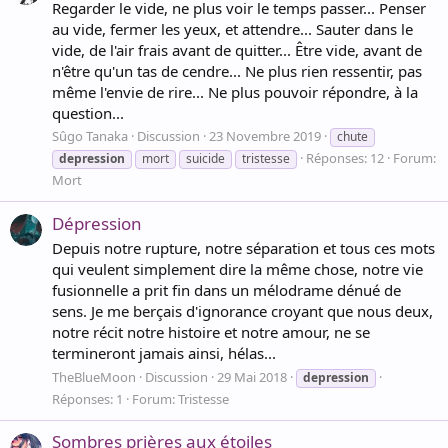
Regarder le vide, ne plus voir le temps passer... Penser
au vide, fermer les yeux, et attendre... Sauter dans le
vide, de l'air frais avant de quitter... Être vide, avant de
n'être qu'un tas de cendre... Ne plus rien ressentir, pas
même l'envie de rire... Ne plus pouvoir répondre, à la
question...
Sûgo Tanaka
Discussion
23 Novembre 2019
chute
Réponses: 12
Forum:
depression
mort
suicide
tristesse
Mort
Dépression
Depuis notre rupture, notre séparation et tous ces mots
qui veulent simplement dire la même chose, notre vie
fusionnelle a prit fin dans un mélodrame dénué de
sens. Je me berçais d'ignorance croyant que nous deux,
notre récit notre histoire et notre amour, ne se
termineront jamais ainsi, hélas...
TheBlueMoon
Discussion
29 Mai 2018
depression
Réponses: 1
Forum:
Tristesse
Sombres prières aux étoiles