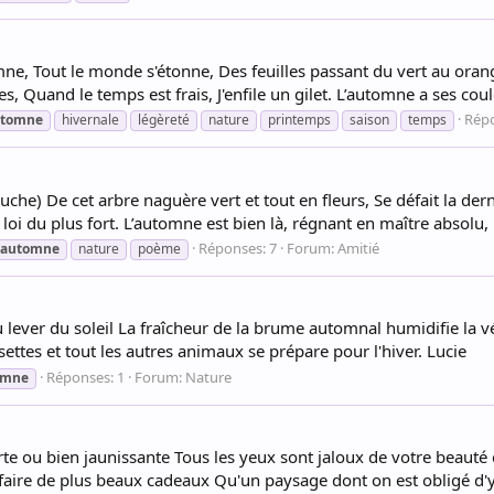
ne, Tout le monde s'étonne, Des feuilles passant du vert au ora
s, Quand le temps est frais, J'enfile un gilet. L’automne a ses coul
Répo
utomne
hivernale
légèreté
nature
printemps
saison
temps
he) De cet arbre naguère vert et tout en fleurs, Se défait la dern
 loi du plus fort. L’automne est bien là, régnant en maître absolu, 
Réponses: 7
Forum:
Amitié
automne
nature
poème
lever du soleil La fraîcheur de la brume automnal humidifie la v
settes et tout les autres animaux se prépare pour l'hiver. Lucie
Réponses: 1
Forum:
Nature
omne
rte ou bien jaunissante Tous les yeux sont jaloux de votre beauté
faire de plus beaux cadeaux Qu'un paysage dont on est obligé d'y