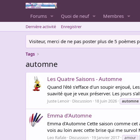
Forums
Quoi de neuf
Membres
Dernière activité
Enregistrer
Visiteur, merci de ne pas poster plus de 5 poèmes par 
Tags
automne
Les Quatre Saisons - Automne
Quand l’été s’efface d'un soupir enjoué, Les 
suavité que je veux préserver. Les jours s’al
Juste Lenoir
Discussion
18 Juin 2026
automne
Emma d'Automne
Emma d'Automne Cette saison comme cet amo
vois au loin avec cette brise qui me survol
Leo Rafale
Discussion
19 Janvier 2017
amour