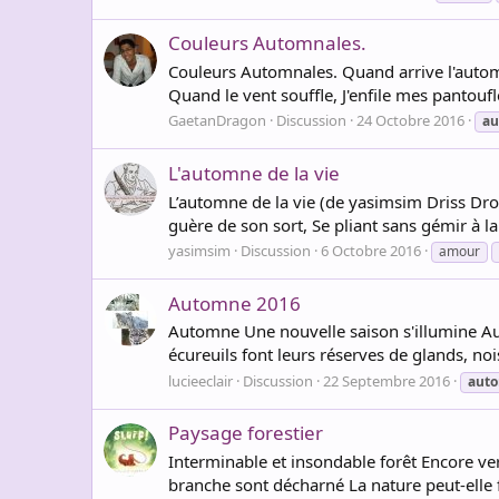
Couleurs Automnales.
Couleurs Automnales. Quand arrive l'autom
Quand le vent souffle, J'enfile mes pantoufle
GaetanDragon
Discussion
24 Octobre 2016
a
L'automne de la vie
L’automne de la vie (de yasimsim Driss Drouc
guère de son sort, Se pliant sans gémir à la
yasimsim
Discussion
6 Octobre 2016
amour
Automne 2016
Automne Une nouvelle saison s'illumine Au 
écureuils font leurs réserves de glands, noi
lucieeclair
Discussion
22 Septembre 2016
aut
Paysage forestier
Interminable et insondable forêt Encore ve
branche sont décharné La nature peut-elle 