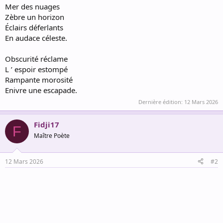
Mer des nuages
Zèbre un horizon
Éclairs déferlants
En audace céleste.
Obscurité réclame
L ’ espoir estompé
Rampante morosité
Enivre une escapade.
Dernière édition:
12 Mars 2026
Fidji17
F
Maître Poète
12 Mars 2026
#2