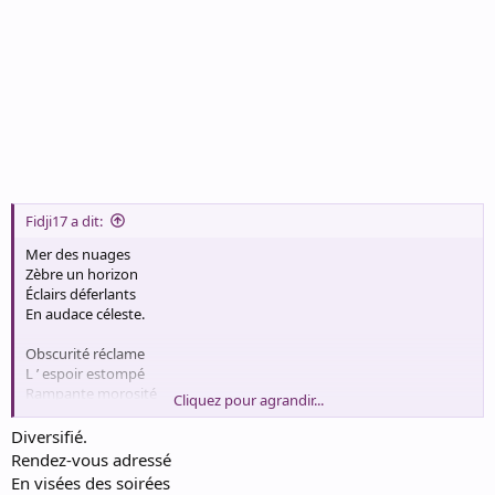
Fidji17 a dit:
Mer des nuages
Zèbre un horizon
Éclairs déferlants
En audace céleste.
Obscurité réclame
L ’ espoir estompé
Rampante morosité
Cliquez pour agrandir...
Enivre une escapade.
Diversifié.
Rendez-vous adressé
En visées des soirées