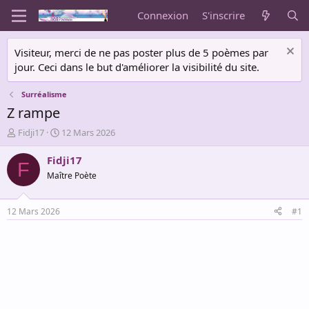
Connexion
S'inscrire
Visiteur, merci de ne pas poster plus de 5 poèmes par
jour. Ceci dans le but d'améliorer la visibilité du site.
Surréalisme
Z rampe
A
D
Fidji17
12 Mars 2026
u
a
t
t
Fidji17
F
e
e
Maître Poète
u
d
r
e
d
d
12 Mars 2026
#1
e
é
l
b
a
u
d
t
i
s
c
u