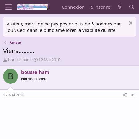
Connexion
S'inscrire
Visiteur, merci de ne pas poster plus de 5 poèmes par
jour. Ceci dans le but d'améliorer la visibilité du site.
Amour
Viens..........
A
D
bousselham
12 Mai 2010
u
a
t
t
bousselham
B
e
e
Nouveau poète
u
d
r
e
d
d
12 Mai 2010
#1
e
é
l
b
a
u
d
t
i
s
c
u