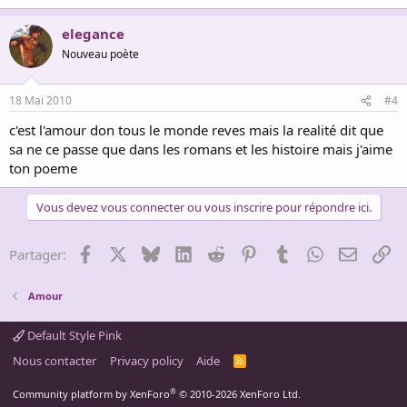
elegance
Nouveau poète
18 Mai 2010
#4
c'est l'amour don tous le monde reves mais la realité dit que
sa ne ce passe que dans les romans et les histoire mais j'aime
ton poeme
Vous devez vous connecter ou vous inscrire pour répondre ici.
Facebook
X
Bluesky
LinkedIn
Reddit
Pinterest
Tumblr
WhatsApp
Email
Li
Partager:
Amour
Default Style Pink
Nous contacter
Privacy policy
Aide
R
S
S
®
Community platform by XenForo
© 2010-2026 XenForo Ltd.