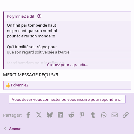
Polymnie2 a dit:
On finit par tomber de haut
ne prenant que son nombril
pour éclairer son monde!!!!
Qu'Humilité soit règne pour
que son regard soit versée à l'Autre!
Merci hamdam pour la réflexion
Cliquez pour agrandir...
tout en Sagesse, amitiés, Poly
MERCI MESSAGE REÇU 5/5
Polymnie2
R
e
a
Vous devez vous connecter ou vous inscrire pour répondre ici.
c
t
i
Facebook
X
Bluesky
LinkedIn
Reddit
Pinterest
Tumblr
WhatsApp
Email
Li
Partager:
o
n
s
Amour
: