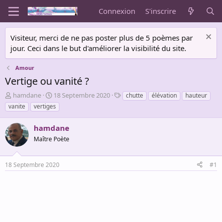
Connexion
S'inscrire
Visiteur, merci de ne pas poster plus de 5 poèmes par
jour. Ceci dans le but d'améliorer la visibilité du site.
Amour
Vertige ou vanité ?
A
D
T
hamdane
18 Septembre 2020
chutte
élévation
hauteur
u
a
a
vanite
vertiges
t
t
g
e
e
s
hamdane
u
d
r
Maître Poète
e
d
d
e
é
18 Septembre 2020
#1
l
b
a
u
d
t
i
s
c
u