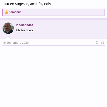
tout en Sagesse, amitiés, Poly
hamdane
R
e
a
hamdane
c
t
Maître Poète
i
o
n
19 Septembre 2020
#3
s
: