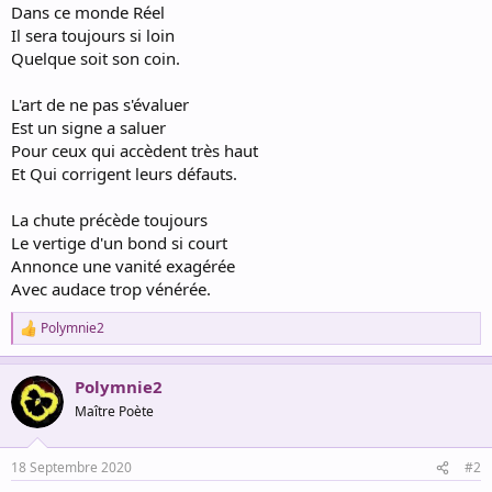
Dans ce monde Réel
Il sera toujours si loin
Quelque soit son coin.
L'art de ne pas s'évaluer
Est un signe a saluer
Pour ceux qui accèdent très haut
Et Qui corrigent leurs défauts.
La chute précède toujours
Le vertige d'un bond si court
Annonce une vanité exagérée
Avec audace trop vénérée.
Polymnie2
R
e
a
Polymnie2
c
t
Maître Poète
i
o
n
18 Septembre 2020
#2
s