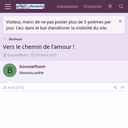
Connexion
S'inscrire
Visiteur, merci de ne pas poster plus de 5 poèmes par
jour. Ceci dans le but d'améliorer la visibilité du site.
Bonheur
Vers le chemin de l'amour !
A
D
bousselham
26 Avril 2010
u
a
t
t
bousselham
B
e
e
Nouveau poète
u
d
r
e
d
d
26 Avril 2010
#1
e
é
l
b
a
u
d
t
i
s
c
u