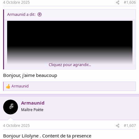
4 Octobre 2025
#1,606
s
:
Armaunid a dit:
Cliquez pour agrandir...
Bonjour, j'aime beaucoup
Armaunid
R
e
a
Armaunid
c
t
Maître Poète
i
o
n
4 Octobre 2025
#1,607
s
:
Bonjour Lilolyne . Content de ta presence