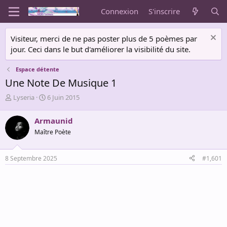
Connexion
S'inscrire
Visiteur, merci de ne pas poster plus de 5 poèmes par
jour. Ceci dans le but d'améliorer la visibilité du site.
Espace détente
Une Note De Musique 1
A
D
Lyseria
6 Juin 2015
u
a
t
t
Armaunid
e
e
Maître Poète
u
d
r
e
d
d
8 Septembre 2025
#1,601
e
é
l
b
a
u
d
t
i
s
c
u