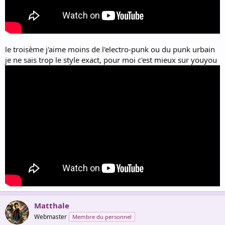
le troisème j'aime moins de l'electro-punk ou du punk urbain
je ne sais trop le style exact, pour moi c'est mieux sur youyou
Matthale
Webmaster
Membre du personnel