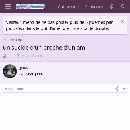
Connexion
S'inscrire
Visiteur, merci de ne pas poster plus de 5 poèmes par
jour. Ceci dans le but d'améliorer la visibilité du site.
Tristesse
un sucide d'un proche d'un ami
A
D
just
19 Avril 2008
u
a
t
t
just
e
e
Nouveau poète
u
d
r
e
d
d
19 Avril 2008
#1
e
é
l
b
a
u
d
t
i
s
c
u