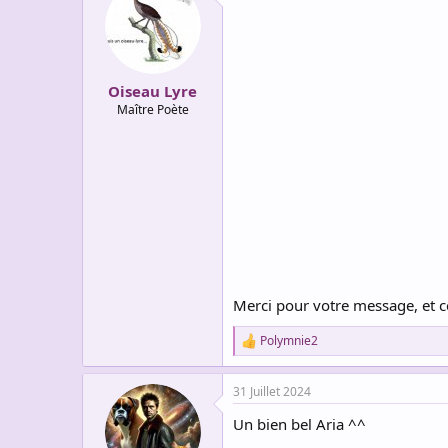
t
i
o
n
s
:
Oiseau Lyre
Maître Poète
Merci pour votre message, et ce
Polymnie2
R
e
a
31 Juillet 2024
c
t
Un bien bel Aria ^^
i
o