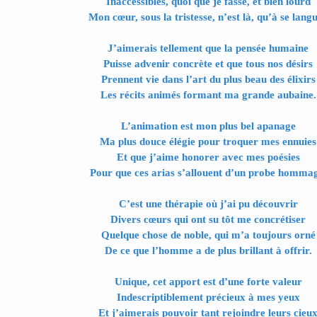
Inaccessibles, quoi que je fasse, et bien lourd
Mon cœur, sous la tristesse, n’est là, qu’à se langu
J’aimerais tellement que la pensée humaine
Puisse advenir concrète et que tous nos désirs
Prennent vie dans l’art du plus beau des élixirs
Les récits animés formant ma grande aubaine.
L’animation est mon plus bel apanage
Ma plus douce élégie pour troquer mes ennuies
Et que j’aime honorer avec mes poésies
Pour que ces arias s’allouent d’un probe hommag
C’est une thérapie où j’ai pu découvrir
Divers cœurs qui ont su tôt me concrétiser
Quelque chose de noble, qui m’a toujours orné
De ce que l’homme a de plus brillant à offrir.
Unique, cet apport est d’une forte valeur
Indescriptiblement précieux à mes yeux
Et j’aimerais pouvoir tant rejoindre leurs cieu