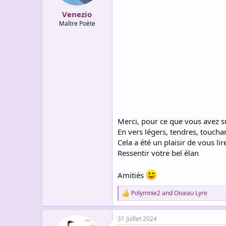
s
:
Venezio
Maître Poète
Merci, pour ce que vous avez su
En vers légers, tendres, toucha
Cela a été un plaisir de vous lir
Ressentir votre bel élan
Amitiés
Polymnie2
and
Oiseau Lyre
R
e
a
31 Juillet 2024
c