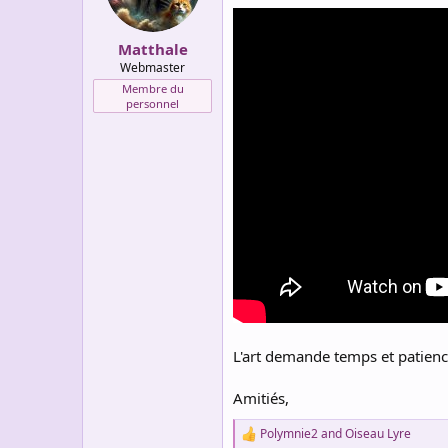
n
s
:
Matthale
Webmaster
Membre du
personnel
L'art demande temps et patien
Amitiés,
Polymnie2
and
Oiseau Lyre
R