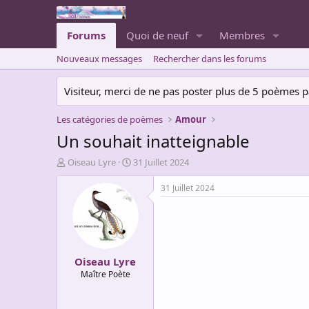
Forums
Quoi de neuf
Membres
Nouveaux messages
Rechercher dans les forums
Visiteur, merci de ne pas poster plus de 5 poèmes par 
Les catégories de poèmes
Amour
Un souhait inatteignable
A
D
Oiseau Lyre
31 Juillet 2024
u
a
t
t
31 Juillet 2024
e
e
u
d
r
e
d
d
e
é
Oiseau Lyre
l
b
a
u
Maître Poète
d
t
i