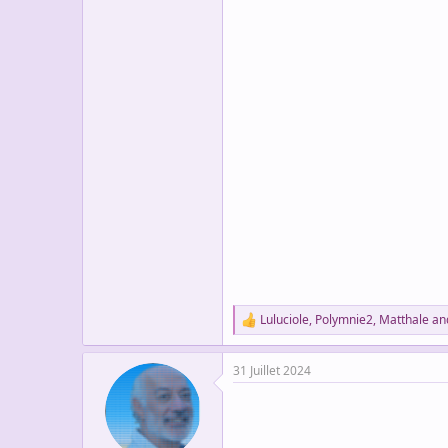
Luluciole
,
Polymnie2
,
Matthale
and
R
e
a
31 Juillet 2024
c
t
i
o
n