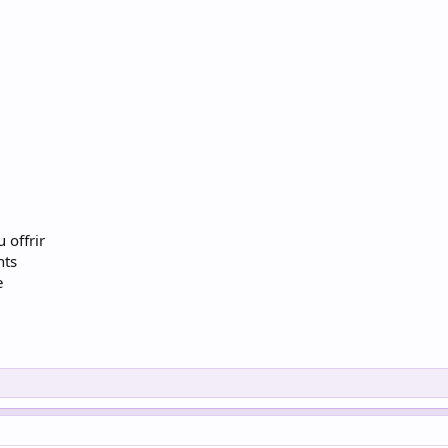
 offrir
nts
e