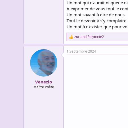
Un mot qui n’aurait ni queue ni
A exprimer de vous tout le cont
Un mot savant à dire de nous
Tout le devenir à s’y complaire
Un mot à n’exister que pour vo
zuc
and
Polymnie2
R
e
a
1 Septembre 2024
c
t
i
o
n
s
:
Venezio
Maître Poète