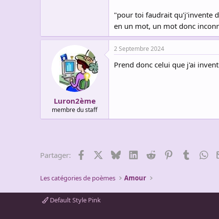
"pour toi faudrait qu'j'invente 
en un mot, un mot donc inco
2 Septembre 2024
Prend donc celui que j'ai invent
Luron2ème
membre du staff
Facebook
X
Bluesky
LinkedIn
Reddit
Pinterest
Tumblr
Wh
Partager:
Les catégories de poèmes
Amour
Default Style Pink