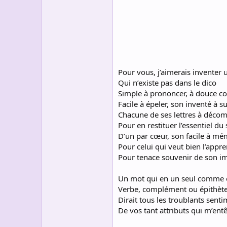
s
c
u
s
s
i
o
n
Pour vous, j’aimerais inventer
Qui n’existe pas dans le dico
Simple à prononcer, à douce c
Facile à épeler, son inventé à 
Chacune de ses lettres à déco
Pour en restituer l’essentiel du
D’un par cœur, son facile à mé
Pour celui qui veut bien l’appr
Pour tenace souvenir de son i
Un mot qui en un seul comme 
Verbe, complément ou épithèt
Dirait tous les troublants sent
De vos tant attributs qui m’ent