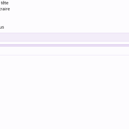
 tête
raire
us