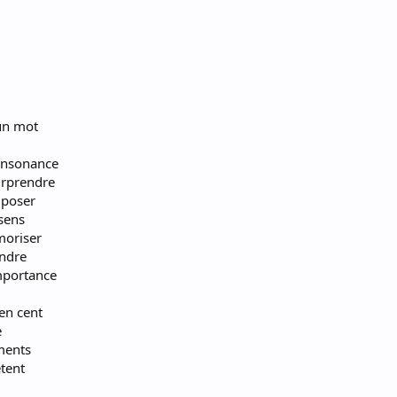
 un mot
onsonance
surprendre
mposer
 sens
moriser
endre
mportance
en cent
e
iments
êtent