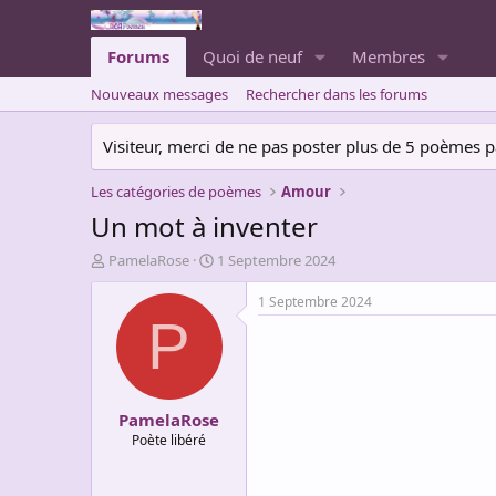
Forums
Quoi de neuf
Membres
Nouveaux messages
Rechercher dans les forums
Visiteur, merci de ne pas poster plus de 5 poèmes par 
Les catégories de poèmes
Amour
Un mot à inventer
A
D
PamelaRose
1 Septembre 2024
u
a
t
t
1 Septembre 2024
e
e
P
u
d
r
e
d
d
e
é
PamelaRose
l
b
a
u
Poète libéré
d
t
i