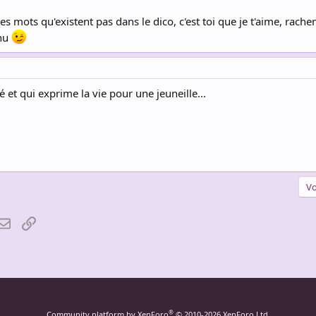
des mots qu'existent pas dans le dico, c'est toi que je t'aime, ra
nnu
é et qui exprime la vie pour une jeuneille...
Vo
atsApp
Email
Lien
®
Community platform by XenForo
© 2010-2026 XenForo Ltd.