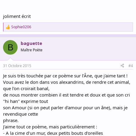
joliment écrit
Sophie0206
R
e
a
baguette
c
B
t
Maître Poète
i
o
n
31 Octobre 2015
#4
s
:
Je suis très touchée par ce poème sur l’Âne, que j'aime tant !
Vous avez le don dans vos alexandrins, de rendre cet animal,
que l'on croirait banal,
de nous montrer combien il est tendre et doux et que son cri
"hi han" exprime tout
son Amour (si on peut parler d'amour pour un âne), mais je
revendique cette
phrase.
J'aime tout ce poème, mais particulièrement :
- A la cime d'un mur, deux petits bouts d'oreilles