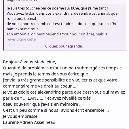
Je suis très touchée par ce poème sur l’Âne, que j'aime tant !
Vous avez le don dans vos alexandrins, de rendre cet animal, que
l'on croirait banal,
de nous montrer combien il est tendre et doux et que son cri "hi
han" exprime tout
son Amour (si on peut parler d'amour pour un âne), mais je
revendique cette
phrase.
Cliquez pour agrandir...
J'aime tout ce poème, mais particulièrement :
- A la cime d'un mur, deux petits bouts d'oreilles
Un souffle rauque et lourd résonnant sur les pierres
Bonjour à vous Madeleine,
Quantité de problèmes m'ont un peu submergé ces temps ci
Magie d'une rencontre à nulle autre pareille,
mais je prends le temps de vous écrire que
Quand proches, sans se voir
j'envie la très grande sensibilité de VOS écrits et que votre
S'exaucent deux prières
commentaire me va droit au coeur ...
cette strophe est si riche de sensibilité et de tendresse, qu'elle
magnifie
Je vous dédie ces alexandrins parce que c'est vous qui m'aviez
toute la poésie.
parlé de " ... L'ANE ... " et avez réveillé ce très
Merci Laurent pour ce beau partage et je regrette sincèrement de
beau souvenir que j'avais en mémoire ...
n'être pas cet ÂNE
C'est un peu comme si nous l'avions écrit ensemble ...
Heureuse également de vous retrouver sur ce site longtemps
Je vous embrasse,
délaissé.
Laurent-Adrien Asselineau
Bon weekend.