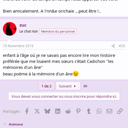
Bien amicalement. A l'nn&e orichaie ...peut être !..
zuc
Le chat noir
Membre du personnel
19 Novembre 2019
#20
enfant à l'âge où je ne savais pas encore lire mon histoire
préférée que me lisaient mes sœurs c'était Cadichon "les
mémoires d'un âne"
beau poème à la mémoire d'un âne
Dernier
1 de 2
Suivant
Vous devez vous connecter ou vous inscrire pour répondre ici.
Facebook
X
Bluesky
LinkedIn
Reddit
Pinterest
Tumblr
WhatsApp
Email
Li
Partager:
Animaux