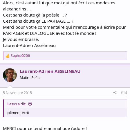
Alors, c'est autant lui que moi qui ont écrit ces modestes
alexandrins ...
C'est sans doute çà la poésie ... ?
C'est sans doute ça LE PARTAGE ... ?
Merci pour votre commentaire qui m'encourage à écrire pour
PARTAGER et DIALOGUER avec tout le monde !
Je vous embrasse,
Laurent-Adrien Asselineau
Sophie0206
R
e
a
Laurent-Adrien ASSELINEAU
c
t
Maître Poète
i
o
n
5 Novembre 2015
#14
s
:
lilasys a dit:
joliment écrit
MERCI pour ce tendre animal que j'adore !