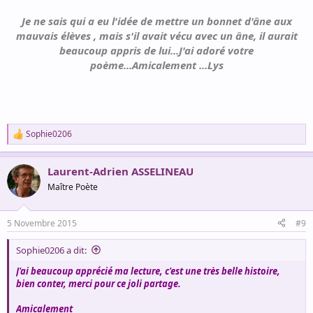
Magie d'une rencontre à nulle autre pareille
Quand proches, sans se voir, s'exaucent deux prières !
Je ne sais qui a eu l'idée de mettre un bonnet d'âne aux
mauvais élèves , mais s'il avait vécu avec un âne, il aurait
J'ouvrais plus haut l'enclos pour m'approcher enfin,
beaucoup appris de lui...J'ai adoré votre
Il était déjà là, riant à pleines dents.
poème...Amicalement ...Lys
Son " bonjour " valait bien qu'il eût mille câlins
Comme on sert dans ses bras l'émotion d'un enfant !
L'âne est intelligent, ce " bonnet " lui va mal !
Docile et courageux sur ses petits sabots
Il a toujours été de mémoire ancestrale
Sophie0206
R
Le serviteur de l'homme et de tous ses fardeaux ...
e
a
Je n'oublierai jamais ces précieux moments
Laurent-Adrien ASSELINEAU
c
Ni ce regard gentil qui me revient souvent,
t
Maître Poète
Ni même après longtemps ses soupirs et son chant,
i
o
Les plus beaux souvenirs se vivent au présent !
n
5 Novembre 2015
#9
s
:
Laurent-Adrien ASSELINEAU
Sophie0206 a dit:
J'ai beaucoup apprécié ma lecture, c'est une très belle histoire,
bien conter, merci pour ce joli partage.
Amicalement