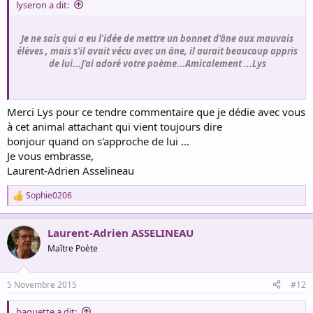
lyseron a dit:
Je ne sais qui a eu l'idée de mettre un bonnet d'âne aux mauvais
élèves , mais s'il avait vécu avec un âne, il aurait beaucoup appris
de lui...J'ai adoré votre poème...Amicalement ...Lys
Merci Lys pour ce tendre commentaire que je dédie avec vous
à cet animal attachant qui vient toujours dire
bonjour quand on s'approche de lui ...
Je vous embrasse,
Laurent-Adrien Asselineau
Sophie0206
R
e
a
Laurent-Adrien ASSELINEAU
c
t
Maître Poète
i
o
n
5 Novembre 2015
#12
s
:
baguette a dit: