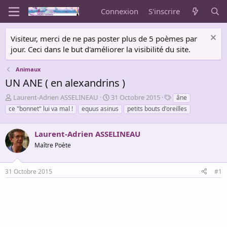
Connexion
S'inscrire
Visiteur, merci de ne pas poster plus de 5 poèmes par
jour. Ceci dans le but d'améliorer la visibilité du site.
Animaux
UN ANE ( en alexandrins )
A
D
T
Laurent-Adrien ASSELINEAU
31 Octobre 2015
âne
u
a
a
ce "bonnet" lui va mal !
equus asinus
petits bouts d'oreilles
t
t
g
e
e
s
u
Laurent-Adrien ASSELINEAU
d
r
e
Maître Poète
d
d
e
é
l
b
31 Octobre 2015
#1
a
u
d
t
i
s
c
u