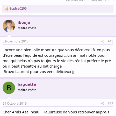
Dernière édition:
5 Novembre 2015
Sophie0206
R
e
a
iboujo
c
t
Maître Poète
i
o
n
5 Novembre 2015
#16
s
:
Encore une bien jolie monture que vous décrivez l.à .en plus
d'être beau l'équidé est courageux ...un animal noble pour
moi qui hélas n'a pas toujours le vie désirée lui préfère le pré
où il peut s"ébattre au bât chargé
.Bravo Laurent pour vos vers délicieux jj
baguette
B
Maître Poète
29 Octobre 2019
#17
Cher Amis Aselineau . Heuureuse de vous retrouver auprè-s