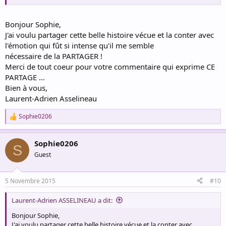
Bonjour Sophie,
J'ai voulu partager cette belle histoire vécue et la conter avec
l'émotion qui fût si intense qu'il me semble
nécessaire de la PARTAGER !
Merci de tout coeur pour votre commentaire qui exprime CE
PARTAGE ...
Bien à vous,
Laurent-Adrien Asselineau
Sophie0206
R
e
a
Sophie0206
c
S
t
Guest
i
o
n
5 Novembre 2015
#10
s
:
Laurent-Adrien ASSELINEAU a dit:
Bonjour Sophie,
J'ai voulu partager cette belle histoire vécue et la conter avec