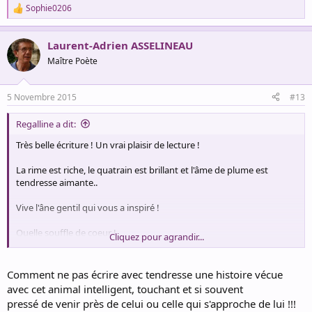
Sophie0206
R
e
a
Laurent-Adrien ASSELINEAU
c
t
Maître Poète
i
o
n
5 Novembre 2015
#13
s
:
Regalline a dit:
Très belle écriture ! Un vrai plaisir de lecture !
La rime est riche, le quatrain est brillant et l'âme de plume est
tendresse aimante..
Vive l'âne gentil qui vous a inspiré !
Quelle souffle de coeur !
Cliquez pour agrandir...
bravo !
Comment ne pas écrire avec tendresse une histoire vécue
avec cet animal intelligent, touchant et si souvent
pressé de venir près de celui ou celle qui s'approche de lui !!!