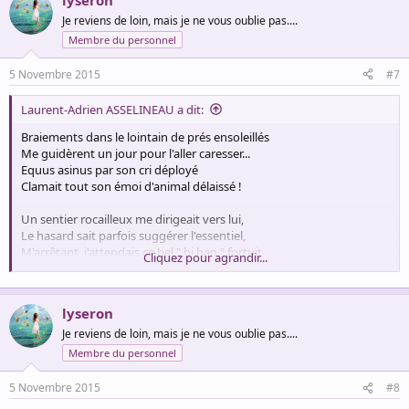
Je reviens de loin, mais je ne vous oublie pas....
Membre du personnel
5 Novembre 2015
#7
Laurent-Adrien ASSELINEAU a dit:
Braiements dans le lointain de prés ensoleillés
Me guidèrent un jour pour l'aller caresser...
Equus asinus par son cri déployé
Clamait tout son émoi d'animal délaissé !
Un sentier rocailleux me dirigeait vers lui,
Le hasard sait parfois suggérer l'essentiel,
M'arrêtant, j'attendais ce bel " hi han " fortuit
Cliquez pour agrandir...
Comme " étoile au berger " qui contemple le ciel...
Chants d'oiseaux dans le vent aquarellent le temps
lyseron
Quand l'appel reconnu se fait par trop attendre...
Soudain c'est à l'envol d'un corbeau croassant
Je reviens de loin, mais je ne vous oublie pas....
Que " l'artiste " esquissa cette carte du tendre :
Membre du personnel
A la cime d'un mur, deux petits bouts d'oreilles,
5 Novembre 2015
#8
Un souffle rauque et lourd résonnait sur les pierres.