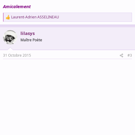
Amicalement
Laurent-Adrien ASSELINEAU
R
e
a
lilasys
c
t
Maître Poète
i
o
n
31 Octobre 2015
#3
s
: