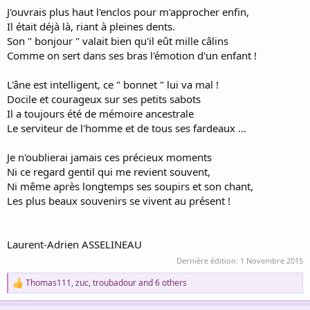
J'ouvrais plus haut l'enclos pour m'approcher enfin,
Il était déjà là, riant à pleines dents.
Son " bonjour " valait bien qu'il eût mille câlins
Comme on sert dans ses bras l'émotion d'un enfant !
L'âne est intelligent, ce " bonnet " lui va mal !
Docile et courageux sur ses petits sabots
Il a toujours été de mémoire ancestrale
Le serviteur de l'homme et de tous ses fardeaux ...
Je n'oublierai jamais ces précieux moments
Ni ce regard gentil qui me revient souvent,
Ni même après longtemps ses soupirs et son chant,
Les plus beaux souvenirs se vivent au présent !
Laurent-Adrien ASSELINEAU
Dernière édition:
1 Novembre 2015
Thomas111
,
zuc
,
troubadour
and 6 others
R
e
a