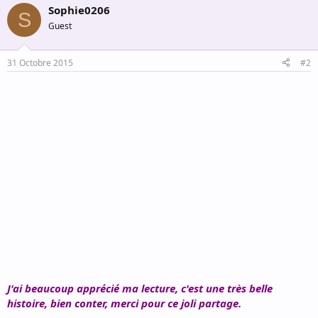
Sophie0206
c
S
t
Guest
i
o
n
31 Octobre 2015
#2
s
:
J'ai beaucoup apprécié ma lecture, c'est une très belle
histoire, bien conter, merci pour ce joli partage.