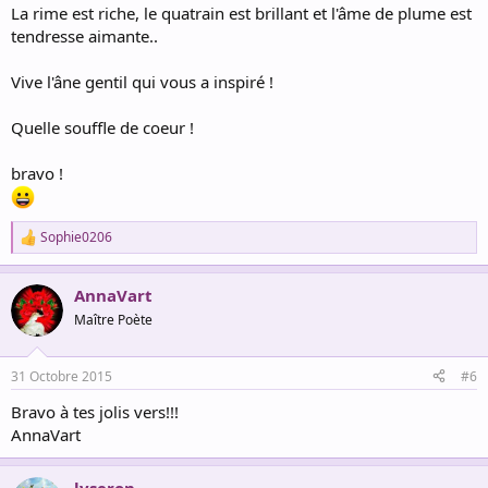
La rime est riche, le quatrain est brillant et l'âme de plume est
tendresse aimante..
Vive l'âne gentil qui vous a inspiré !
Quelle souffle de coeur !
bravo !
Sophie0206
R
e
a
AnnaVart
c
t
Maître Poète
i
o
n
31 Octobre 2015
#6
s
:
Bravo à tes jolis vers!!!
AnnaVart
lyseron