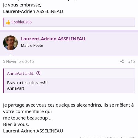
Je vous embrasse,
Laurent-Adrien ASSELINEAU
Sophie0206
R
e
a
Laurent-Adrien ASSELINEAU
c
t
Maître Poète
i
o
n
5 Novembre 2015
#15
s
:
AnnaVart a dit:
Bravo à tes jolis vers!!!
AnnaVart
Je partage avec vous ces quelques alexandrins, ils se mêlent à
votre commentaire qui
me touche beaucoup ...
Bien à vous,
Laurent-Adrien ASSELINEAU